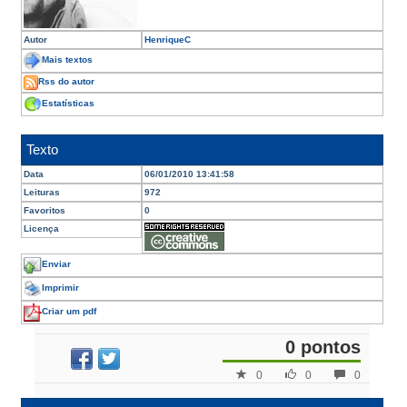
Autor
HenriqueC
Mais textos
Rss do autor
Estatísticas
Texto
Data
06/01/2010 13:41:58
Leituras
972
Favoritos
0
Licença
Enviar
Imprimir
Criar um pdf
0 pontos
0
0
0