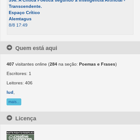
396. A Crítica Poética segundo a Inteligência Artificial -
Transcendente.
Espaço Crítico
Alemtagus
8/8 17:49
Quem está aqui
407
visitantes online (
284
na seção:
Poemas e Frases
)
Escritores: 1
Leitores: 406
lud
,
mais...
Licença