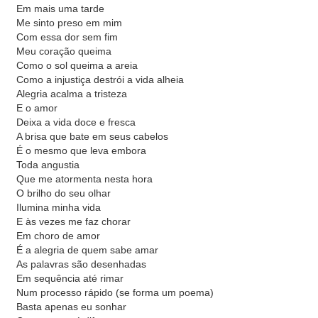
Em mais uma tarde
Me sinto preso em mim
Com essa dor sem fim
Meu coração queima
Como o sol queima a areia
Como a injustiça destrói a vida alheia
Alegria acalma a tristeza
E o amor
Deixa a vida doce e fresca
A brisa que bate em seus cabelos
É o mesmo que leva embora
Toda angustia
Que me atormenta nesta hora
O brilho do seu olhar
Ilumina minha vida
E às vezes me faz chorar
Em choro de amor
É a alegria de quem sabe amar
As palavras são desenhadas
Em sequência até rimar
Num processo rápido (se forma um poema)
Basta apenas eu sonhar