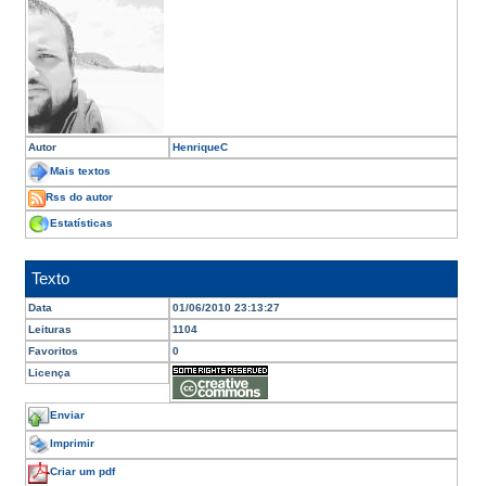
Autor
HenriqueC
Mais textos
Rss do autor
Estatísticas
Texto
Data
01/06/2010 23:13:27
Leituras
1104
Favoritos
0
Licença
Enviar
Imprimir
Criar um pdf