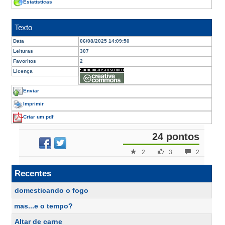
Estatísticas
Texto
Data
06/08/2025 14:09:50
Leituras
307
Favoritos
2
Licença
Enviar
Imprimir
Criar um pdf
24 pontos
2
3
2
Recentes
domesticando o fogo
mas...e o tempo?
Altar de carne