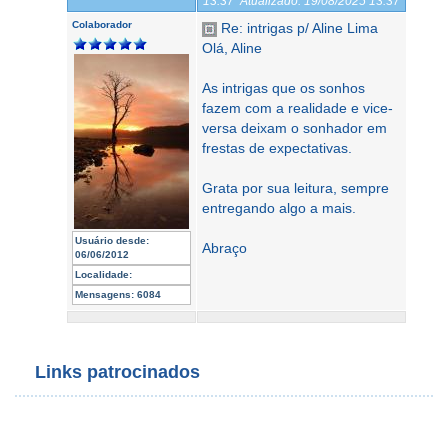
13:37
Atualizado:
19/08/2025 13:37
Colaborador
Re: intrigas p/ Aline Lima
Olá, Aline
As intrigas que os sonhos
fazem com a realidade e vice-
versa deixam o sonhador em
frestas de expectativas.
Grata por sua leitura, sempre
entregando algo a mais.
Usuário desde:
Abraço
06/06/2012
Localidade:
Mensagens:
6084
Links patrocinados