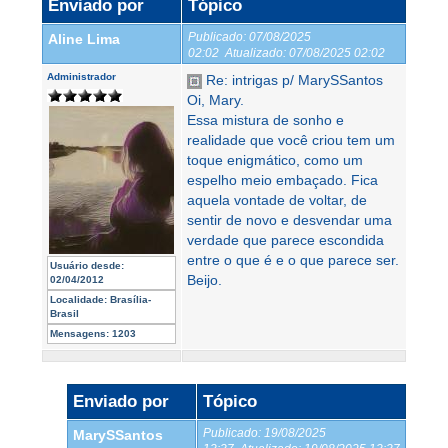
Enviado por
Tópico
Publicado:
07/08/2025
Aline Lima
02:02
Atualizado:
07/08/2025 02:02
Administrador
Re: intrigas p/ MarySSantos
Oi, Mary.
Essa mistura de sonho e
realidade que você criou tem um
toque enigmático, como um
espelho meio embaçado. Fica
aquela vontade de voltar, de
sentir de novo e desvendar uma
verdade que parece escondida
entre o que é e o que parece ser.
Usuário desde:
Beijo.
02/04/2012
Localidade:
Brasília-
Brasil
Mensagens:
1203
Enviado por
Tópico
Publicado:
19/08/2025
MarySSantos