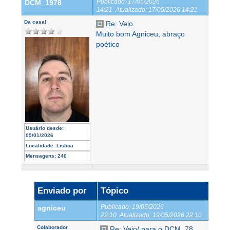
Publicado:
17/05/2026
DCM_1978
14:21
Atualizado:
17/05/2026 14:21
Da casa!
Re: Veio
Muito bom Agniceu, abraço
poético
Usuário desde:
05/01/2026
Localidade:
Lisboa
Mensagens:
240
Enviado por
Tópico
Publicado:
19/05/2026
agniceu
22:10
Atualizado:
19/05/2026 22:10
Colaborador
Re: Veio/ para o DCM_78