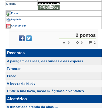
Licença
Enviar
Imprimir
Criar um pdf
2 pontos
0
0
2
Recentes
A paragem das idas, das vindas e das esperas
Ternurar
Prece
A leveza da idade
Onde o mar lavra, nascem lágrimas e vontades
Aleatórios
A trincafiada prenda da alma …