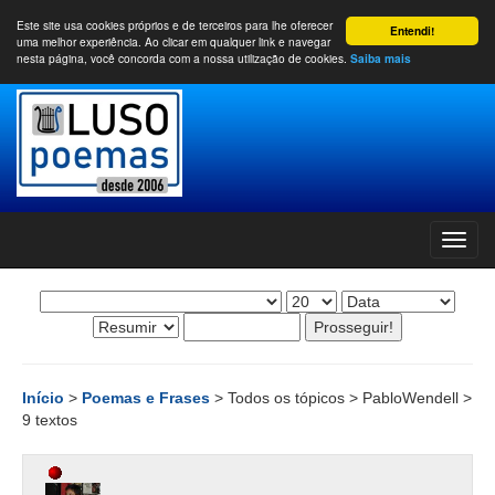
Este site usa cookies próprios e de terceiros para lhe oferecer
Entendi!
uma melhor experiência. Ao clicar em qualquer link e navegar
nesta página, você concorda com a nossa utilização de cookies.
Saiba mais
Início
>
Poemas e Frases
> Todos os tópicos > PabloWendell >
9 textos