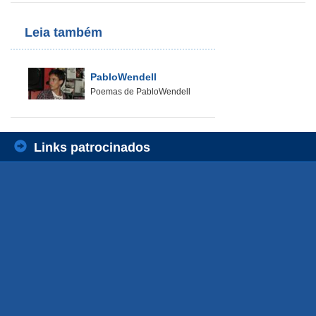
Leia também
PabloWendell
Poemas de PabloWendell
Links patrocinados