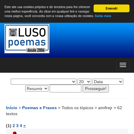
Este site usa cookies próprios e de terceiros para lhe oferecer
Entendi!
uma melhor experiência. Ao clicar em qualquer link e navegar
nesta página, você concorda com a nossa utilização de cookies.
Saiba mais
Início
>
Poemas e Frases
> Todos os tópicos > amifrejr > 62
textos
(1)
2
3
4
»