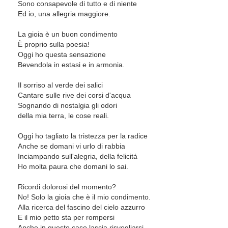
Sono consapevole di tutto e di niente
Ed io, una allegria maggiore.
La gioia è un buon condimento
È proprio sulla poesia!
Oggi ho questa sensazione
Bevendola in estasi e in armonia.
Il sorriso al verde dei salici
Cantare sulle rive dei corsi d'acqua
Sognando di nostalgia gli odori
della mia terra, le cose reali.
Oggi ho tagliato la tristezza per la radice
Anche se domani vi urlo di rabbia
Inciampando sull'alegria, della felicitá
Ho molta paura che domani lo sai.
Ricordi dolorosi del momento?
No! Solo la gioia che è il mio condimento.
Alla ricerca del fascino del cielo azzurro
E il mio petto sta per rompersi
Anche in questo caso lascia risvegliarsi