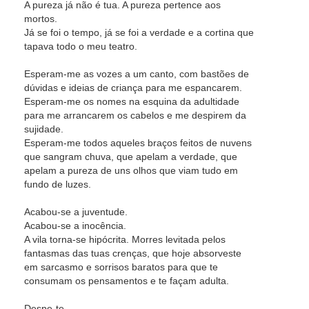
A pureza já não é tua. A pureza pertence aos
mortos.
Já se foi o tempo, já se foi a verdade e a cortina que
tapava todo o meu teatro.
Esperam-me as vozes a um canto, com bastões de
dúvidas e ideias de criança para me espancarem.
Esperam-me os nomes na esquina da adultidade
para me arrancarem os cabelos e me despirem da
sujidade.
Esperam-me todos aqueles braços feitos de nuvens
que sangram chuva, que apelam a verdade, que
apelam a pureza de uns olhos que viam tudo em
fundo de luzes.
Acabou-se a juventude.
Acabou-se a inocência.
A vila torna-se hipócrita. Morres levitada pelos
fantasmas das tuas crenças, que hoje absorveste
em sarcasmo e sorrisos baratos para que te
consumam os pensamentos e te façam adulta.
Despe-te.