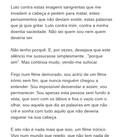
Luto contra estas imagens sangrentas que me
invadem a cabeça e pedem para matar, estes
pensamentos que não deviam existir, estas palavras
que já quis gritar. Luto contra mim, contra a minha
doentia saciedade. Não sei quem sou nem quem
deveria ser.
Não tenho porquê. E, por vezes, desejava que este
silêncio me sussurasse simplesmente..."porque
sim". Mas continua mudo, vendo-me sufocar.
Finjo num filme demorado, sou actriz de um filme
irónio sem fim, que nunca ninguém chegou a
entender. Sou impossível desvendar e assim, vou
permanecer. Sou apenas esta pessoa sem fundo à
vista, que sorri com os lábios e fixa o vazio com o
olhar, sou aquela que diz as palavras em que não
crê e sonha com tudo aquilo que não deveria
vaguear na sua cabeça.
E isto não é nada mais que isso, um filme irónico.
Vivo num mundo que rejeito, que não tem nada de