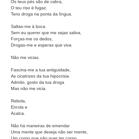
Os teus pés são de cabra,
O teu riso é fugaz.
Tens droga na ponta da língua.
Saltas-me à boca
Sem eu querer que me sejas saliva,
Forças-me os dedos,
Drogas-me e esperas que viva.
Não me vicias.
Fascina-me a tua antiguidade,
As cicatrizes da tua hipocrisia.
Admito, gosto da tua droga
Mas não me vicia.
Rebola,
Enrola e
Acalca.
Não há maneiras de emendar
Uma mente que deseja não ser mente,
Um corpo que nâo quer ter corpo