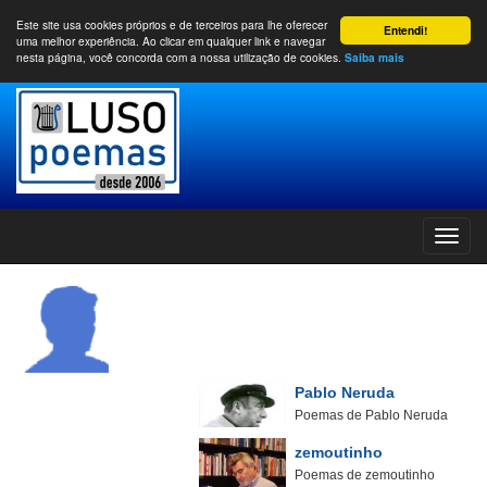
Este site usa cookies próprios e de terceiros para lhe oferecer
Entendi!
uma melhor experiência. Ao clicar em qualquer link e navegar
nesta página, você concorda com a nossa utilização de cookies.
Saiba mais
Pablo Neruda
Poemas de Pablo Neruda
zemoutinho
Poemas de zemoutinho