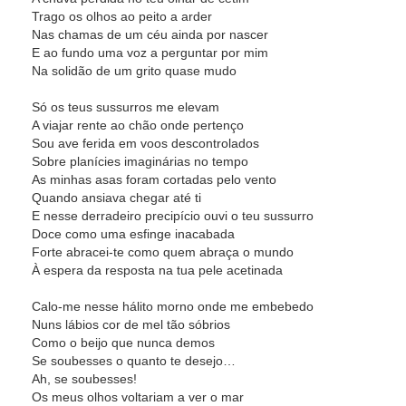
Trago os olhos ao peito a arder
Nas chamas de um céu ainda por nascer
E ao fundo uma voz a perguntar por mim
Na solidão de um grito quase mudo
Só os teus sussurros me elevam
A viajar rente ao chão onde pertenço
Sou ave ferida em voos descontrolados
Sobre planícies imaginárias no tempo
As minhas asas foram cortadas pelo vento
Quando ansiava chegar até ti
E nesse derradeiro precipício ouvi o teu sussurro
Doce como uma esfinge inacabada
Forte abracei-te como quem abraça o mundo
À espera da resposta na tua pele acetinada
Calo-me nesse hálito morno onde me embebedo
Nuns lábios cor de mel tão sóbrios
Como o beijo que nunca demos
Se soubesses o quanto te desejo…
Ah, se soubesses!
Os meus olhos voltariam a ver o mar