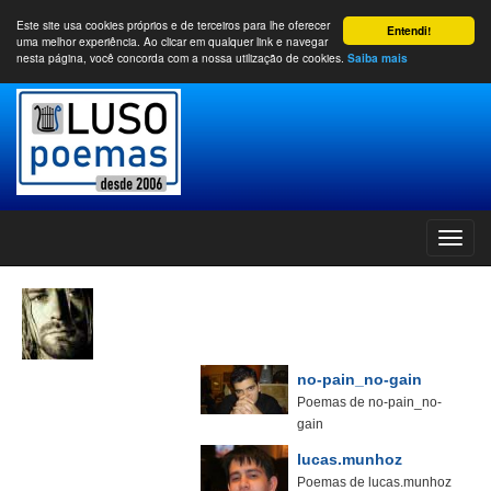
Este site usa cookies próprios e de terceiros para lhe oferecer
Entendi!
uma melhor experiência. Ao clicar em qualquer link e navegar
nesta página, você concorda com a nossa utilização de cookies.
Saiba mais
no-pain_no-gain
Poemas de no-pain_no-
gain
lucas.munhoz
Poemas de lucas.munhoz