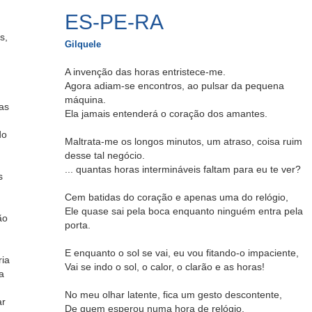
ES-PE-RA
s,
Gilquele
A invenção das horas entristece-me.
Agora adiam-se encontros, ao pulsar da pequena
máquina.
as
Ela jamais entenderá o coração dos amantes.
do
Maltrata-me os longos minutos, um atraso, coisa ruim
desse tal negócio.
... quantas horas intermináveis faltam para eu te ver?
s
Cem batidas do coração e apenas uma do relógio,
Ele quase sai pela boca enquanto ninguém entra pela
ão
porta.
E enquanto o sol se vai, eu vou fitando-o impaciente,
ria
Vai se indo o sol, o calor, o clarão e as horas!
a
No meu olhar latente, fica um gesto descontente,
ar
De quem esperou numa hora de relógio,