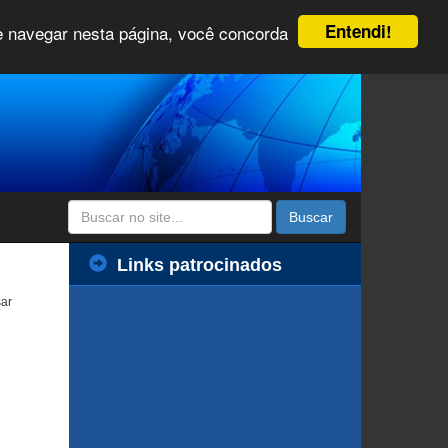
Entendi!
 e navegar nesta página, você concorda
Buscar
Links patrocinados
ar