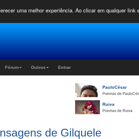
oferecer uma melhor experiência. Ao clicar em qualquer link
Fórum
Outros
Entrar
PauloCésar
Poemas de PauloCés
Ruiva
Poemas de Ruiva
nsagens de Gilquele