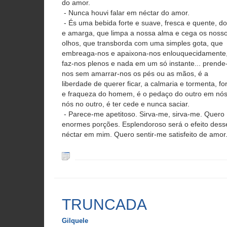
do amor.
- Nunca houvi falar em néctar do amor.
- És uma bebida forte e suave, fresca e quente, d
e amarga, que limpa a nossa alma e cega os noss
olhos, que transborda com uma simples gota, que
embreaga-nos e apaixona-nos enlouquecidamente
faz-nos plenos e nada em um só instante... prende
nos sem amarrar-nos os pés ou as mãos, é a
liberdade de querer ficar, a calmaria e tormenta, fo
e fraqueza do homem, é o pedaço do outro em nós
nós no outro, é ter cede e nunca saciar.
- Parece-me apetitoso. Sirva-me, sirva-me. Quero
enormes porções. Esplendoroso será o efeito dess
néctar em mim. Quero sentir-me satisfeito de amor
TRUNCADA
Gilquele