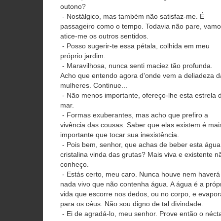
outono?
- Nostálgico, mas também não satisfaz-me. É
passageiro como o tempo. Todavia não pare, vamo
atice-me os outros sentidos.
- Posso sugerir-te essa pétala, colhida em meu
próprio jardim.
- Maravilhosa, nunca senti maciez tão profunda.
Acho que entendo agora d'onde vem a deliadeza d
mulheres. Continue...
- Não menos importante, ofereço-lhe esta estrela 
mar.
- Formas exuberantes, mas acho que prefiro a
vivência das cousas. Saber que elas existem é mai
importante que tocar sua inexistência.
- Pois bem, senhor, que achas de beber esta água
cristalina vinda das grutas? Mais viva e existente n
conheço.
- Estás certo, meu caro. Nunca houve nem haverá
nada vivo que não contenha água. A água é a próp
vida que escorre nos dedos, ou no corpo, e evapor
para os céus. Não sou digno de tal divindade.
- Ei de agradá-lo, meu senhor. Prove então o néct