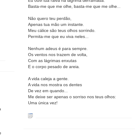
Eu ouvi tua raiva na lágrima derramada.
Basta-me que me olhe, basta-me que me olhe...
Não quero teu perdão,
Apenas tua mão um instante.
Meu cálice são teus olhos sorrindo.
Permita-me que eu viva neles...
Nenhum adeus é para sempre.
Os ventos nos trazem de volta,
Com as lágrimas enxutas
E o corpo pesado de areia.
A vida caleja a gente.
A vida nos mostra os dentes
De vez em quando...
Me deixe ser apenas o sorriso nos teus olhos:
Uma única vez!
a
e