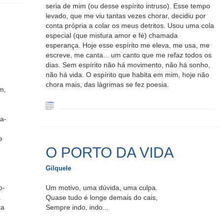
seria de mim (ou desse espírito intruso). Esse tempo
levado, que me viu tantas vezes chorar, decidiu por
conta própria a colar os meus detritos. Usou uma cola
especial (que mistura amor e fé) chamada
esperança. Hoje esse espírito me eleva, me usa, me
escreve, me canta... um canto que me refaz todos os
dias. Sem espírito não há movimento, não há sonho,
não há vida. O espírito que habita em mim, hoje não
chora mais, das lágrimas se fez poesia.
m,
va-
e
O PORTO DA VIDA
Gilquele
o-
Um motivo, uma dúvida, uma culpa.
.
Quase tudo é longe demais do cais,
ra
Sempre indo, indo...