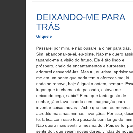
DEIXANDO-ME PARA
TRÁS
Gilquele
Passarei por mim, e não ousarei a olhar para trás.
Sim, abandonar-te-ei, eu-triste. Não me quero assi
tapando-me a visão do futuro. Ele é tão lindo e
próspero, cheio de encantamentos e surpresas,
adorarei desvendá-las. Mas tu, eu-triste, aprisiona
me em um ponto que nada tem a oferecer-me; lá
nada se renova, hoje é igual a ontem, sempre. Ess
lugar, que tu chamas de passado, estava me
deixando cega, sabia? E eu, que tanto gosto de
sonhar, já estava ficando sem imaginação para
inventar coisas novas... Acho que nem eu mesma
acredito mais nas minhas invenções. Por isso, deix
te. E fica com esse teu passado bem longe de mim
Não quero mais sentir a mesma dor. Pois se for pa
sentir dor, que sejam novas dores, vindas de novas