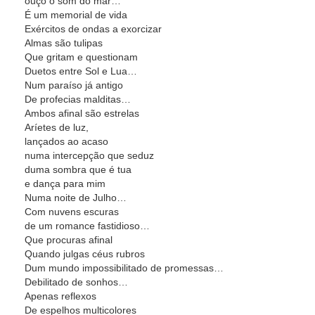
ouço o som do mar…
É um memorial de vida
Exércitos de ondas a exorcizar
Almas são tulipas
Que gritam e questionam
Duetos entre Sol e Lua…
Num paraíso já antigo
De profecias malditas…
Ambos afinal são estrelas
Aríetes de luz,
lançados ao acaso
numa intercepção que seduz
duma sombra que é tua
e dança para mim
Numa noite de Julho…
Com nuvens escuras
de um romance fastidioso…
Que procuras afinal
Quando julgas céus rubros
Dum mundo impossibilitado de promessas…
Debilitado de sonhos…
Apenas reflexos
De espelhos multicolores