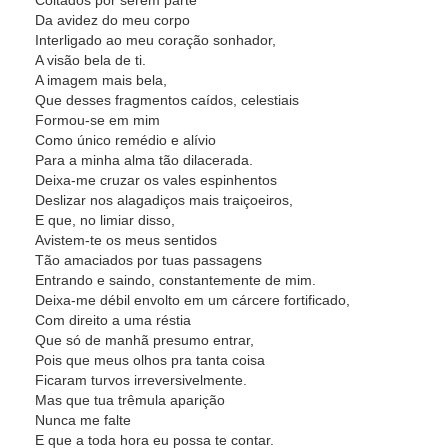
Coitados por serem parte
Da avidez do meu corpo
Interligado ao meu coração sonhador,
A visão bela de ti.
A imagem mais bela,
Que desses fragmentos caídos, celestiais
Formou-se em mim
Como único remédio e alívio
Para a minha alma tão dilacerada.
Deixa-me cruzar os vales espinhentos
Deslizar nos alagadiços mais traiçoeiros,
E que, no limiar disso,
Avistem-te os meus sentidos
Tão amaciados por tuas passagens
Entrando e saindo, constantemente de mim.
Deixa-me débil envolto em um cárcere fortificado,
Com direito a uma réstia
Que só de manhã presumo entrar,
Pois que meus olhos pra tanta coisa
Ficaram turvos irreversivelmente.
Mas que tua trêmula aparição
Nunca me falte
E que a toda hora eu possa te contar.