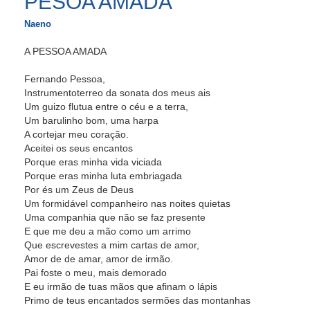
PESOA AMADA
Naeno
A PESSOA AMADA
Fernando Pessoa,
Instrumentoterreo da sonata dos meus ais
Um guizo flutua entre o céu e a terra,
Um barulinho bom, uma harpa
A cortejar meu coração.
Aceitei os seus encantos
Porque eras minha vida viciada
Porque eras minha luta embriagada
Por és um Zeus de Deus
Um formidável companheiro nas noites quietas
Uma companhia que não se faz presente
E que me deu a mão como um arrimo
Que escrevestes a mim cartas de amor,
Amor de de amar, amor de irmão.
Pai foste o meu, mais demorado
E eu irmão de tuas mãos que afinam o lápis
Primo de teus encantados sermões das montanhas