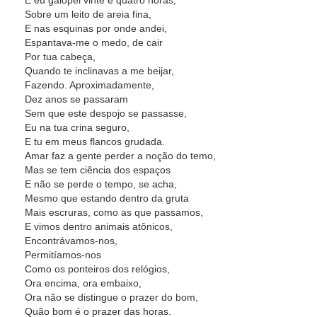
E eu galopei vinte e quatro horas,
Sobre um leito de areia fina,
E nas esquinas por onde andei,
Espantava-me o medo, de cair
Por tua cabeça,
Quando te inclinavas a me beijar,
Fazendo. Aproximadamente,
Dez anos se passaram
Sem que este despojo se passasse,
Eu na tua crina seguro,
E tu em meus flancos grudada.
Amar faz a gente perder a noção do temo,
Mas se tem ciência dos espaços
E não se perde o tempo, se acha,
Mesmo que estando dentro da gruta
Mais escruras, como as que passamos,
E vimos dentro animais atônicos,
Encontrávamos-nos,
Permitíamos-nos
Como os ponteiros dos relógios,
Ora encima, ora embaixo,
Ora não se distingue o prazer do bom,
Quão bom é o prazer das horas.