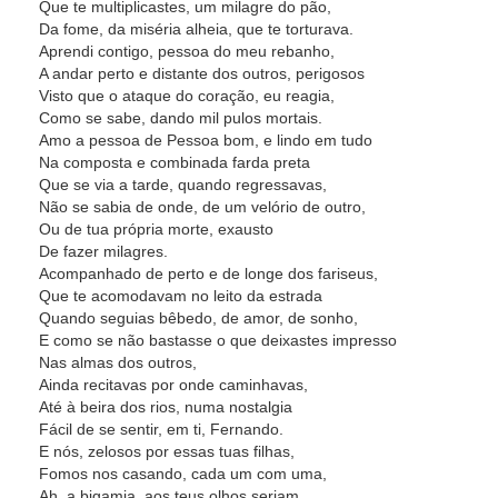
Que te multiplicastes, um milagre do pão,
Da fome, da miséria alheia, que te torturava.
Aprendi contigo, pessoa do meu rebanho,
A andar perto e distante dos outros, perigosos
Visto que o ataque do coração, eu reagia,
Como se sabe, dando mil pulos mortais.
Amo a pessoa de Pessoa bom, e lindo em tudo
Na composta e combinada farda preta
Que se via a tarde, quando regressavas,
Não se sabia de onde, de um velório de outro,
Ou de tua própria morte, exausto
De fazer milagres.
Acompanhado de perto e de longe dos fariseus,
Que te acomodavam no leito da estrada
Quando seguias bêbedo, de amor, de sonho,
E como se não bastasse o que deixastes impresso
Nas almas dos outros,
Ainda recitavas por onde caminhavas,
Até à beira dos rios, numa nostalgia
Fácil de se sentir, em ti, Fernando.
E nós, zelosos por essas tuas filhas,
Fomos nos casando, cada um com uma,
Ah, a bigamia, aos teus olhos seriam,