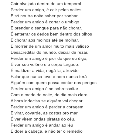
Cair alvejado dentro de um temporal.
Perder um amigo, é cair pelas noites
E só noutra noite saber por sonhar.
Perder um amigo é cortar o umbigo
E prender o sangue para não chorar.
É enterrar os dedos bem dentro dos olhos
E chorar aos molhos até se molhar.
É morrer de um amor muito mais valioso
Desacreditar do mundo, deixar de rezar.
Perder um amigo é pior do que eu digo,
É ver seu velório e o corpo largado.
É maldizer a vida, negá-la, atrevido
Falar que nunca teve e nem nunca terá
Alguém com quem possa contar nos perigos.
Perder um amigo é se sobressaltar
Com o medo da noite, do dia mais claro
A hora indecisa se alguém vai chegar.
Perder um amigo é perder a coragem
E virar, covarde, as costas pro mar,
É ver virem ondas piratas do céu.
Perder um amigo é andar ao léu
É doer a cabeça, e não ter o remédio