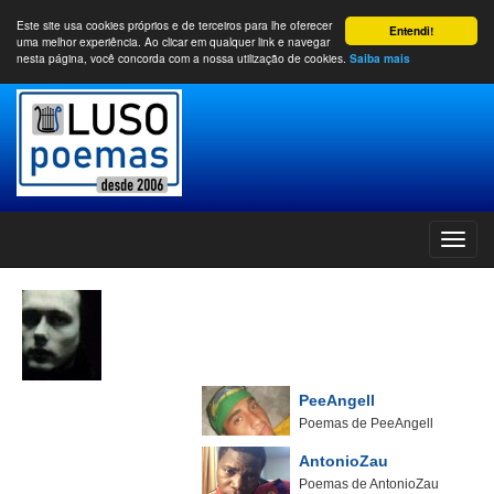
Este site usa cookies próprios e de terceiros para lhe oferecer
Entendi!
uma melhor experiência. Ao clicar em qualquer link e navegar
nesta página, você concorda com a nossa utilização de cookies.
Saiba mais
PeeAngell
Poemas de PeeAngell
AntonioZau
Poemas de AntonioZau