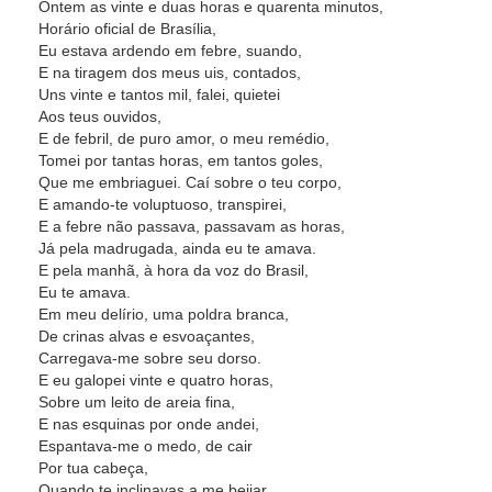
Ontem as vinte e duas horas e quarenta minutos,
Horário oficial de Brasília,
Eu estava ardendo em febre, suando,
E na tiragem dos meus uis, contados,
Uns vinte e tantos mil, falei, quietei
Aos teus ouvidos,
E de febril, de puro amor, o meu remédio,
Tomei por tantas horas, em tantos goles,
Que me embriaguei. Caí sobre o teu corpo,
E amando-te voluptuoso, transpirei,
E a febre não passava, passavam as horas,
Já pela madrugada, ainda eu te amava.
E pela manhã, à hora da voz do Brasil,
Eu te amava.
Em meu delírio, uma poldra branca,
De crinas alvas e esvoaçantes,
Carregava-me sobre seu dorso.
E eu galopei vinte e quatro horas,
Sobre um leito de areia fina,
E nas esquinas por onde andei,
Espantava-me o medo, de cair
Por tua cabeça,
Quando te inclinavas a me beijar,