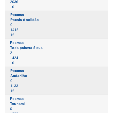
2036
16
Poemas
Poesia é solidão
0
1415
16
Poemas
Toda palavra é sua
2
1424
16
Poemas
Andarilho
0
1133
16
Poemas
Tsunami
0