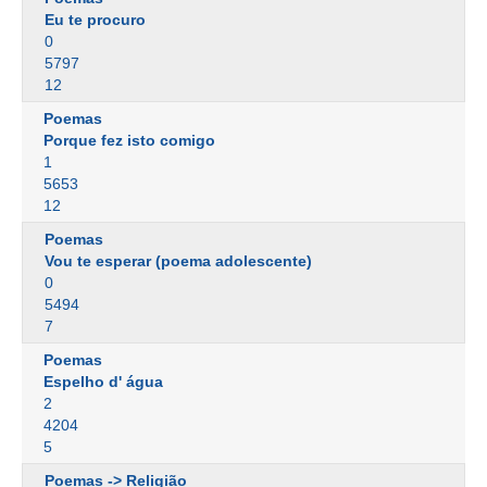
Eu te procuro
0
5797
12
Poemas
Porque fez isto comigo
1
5653
12
Poemas
Vou te esperar (poema adolescente)
0
5494
7
Poemas
Espelho d' água
2
4204
5
Poemas -> Religião