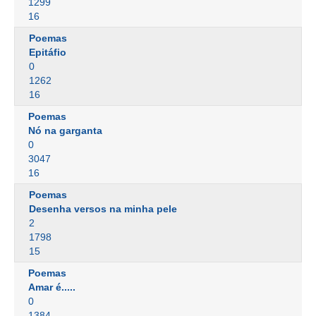
1299
16
Poemas
Epitáfio
0
1262
16
Poemas
Nó na garganta
0
3047
16
Poemas
Desenha versos na minha pele
2
1798
15
Poemas
Amar é.....
0
1384