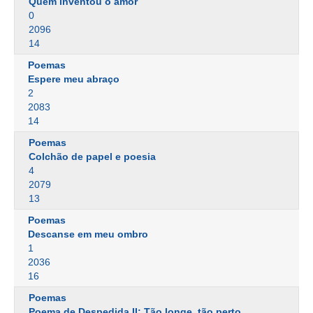
Quem inventou o amor
0
2096
14
Poemas
Espere meu abraço
2
2083
14
Poemas
Colchão de papel e poesia
4
2079
13
Poemas
Descanse em meu ombro
1
2036
16
Poemas
Poema de Despedida II: Tão longe, tão perto