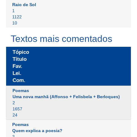
Raio de Sol
1
1122
10
Textos mais comentados
Tópico
Título
Fav.
Lei.
Com.
Poemas
Uma nova manhã (Affonso + Felisbela + Berloques)
2
1657
24
Poemas
Quem explica a poesia?
2