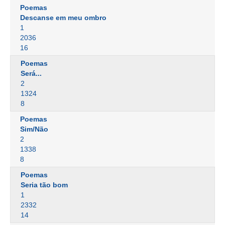
Poemas
Descanse em meu ombro
1
2036
16
Poemas
Será...
2
1324
8
Poemas
Sim/Não
2
1338
8
Poemas
Seria tão bom
1
2332
14