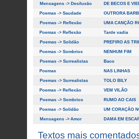
Mensagens -> Desilusão
DE BECOS E VI
Poemas -> Saudade
OUTRORA BAR
Poemas -> Reflexão
UMA CANÇÃO RO
Poemas -> Reflexão
Tarde vadia
Poemas -> Solidão
PREFIRO AS TR
Poemas -> Sombrios
NENHUM FIM
Poemas -> Surrealistas
Baco
Poemas
NAS LINHAS
Poemas -> Surrealistas
TOLO BILY
Poemas -> Reflexão
VEM VILÃO
Poemas -> Sombrios
RUMO AO CAIS
Poemas -> Solidão
UM CORAÇÃO N
Mensagens -> Amor
DAMA EM ESCA
Textos mais comentado