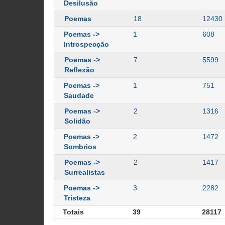
Desilusão
Poemas
18
12430
Poemas ->
1
608
Introspecção
Poemas ->
7
5599
Reflexão
Poemas ->
1
751
Saudade
Poemas ->
2
1316
Solidão
Poemas ->
2
1472
Sombrios
Poemas ->
2
1417
Surrealistas
Poemas ->
3
2282
Tristeza
Totais
39
28117