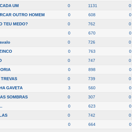
 CADA UM
0
1131
0
CERCAR OUTRO HOMEM
0
608
0
O TEU MEDO?
0
762
0
0
670
0
cavalo
0
726
0
 ZINCO
0
763
0
O
0
747
0
MORIA
0
898
0
 TREVAS
0
739
0
HA GAVETA
3
560
0
NAS SOMBRAS
0
307
0
..
0
623
0
ELAS
0
742
0
0
664
0