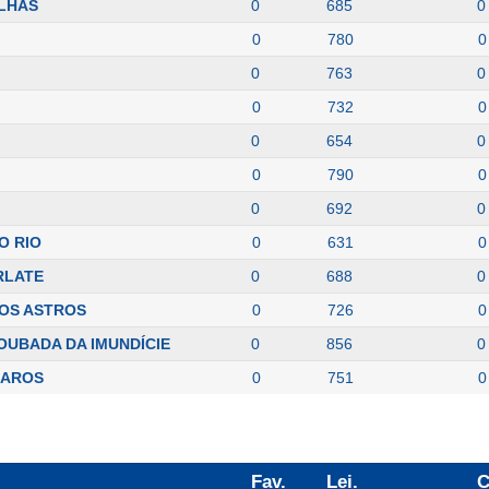
ILHAS
0
685
0
0
780
0
0
763
0
0
732
0
0
654
0
0
790
0
0
692
0
O RIO
0
631
0
RLATE
0
688
0
OS ASTROS
0
726
0
UBADA DA IMUNDÍCIE
0
856
0
BAROS
0
751
0
Fav.
Lei.
C