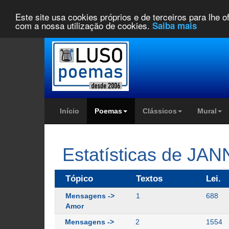
Este site usa cookies próprios e de terceiros para lhe 
com a nossa utilização de cookies.
Saiba mais
Início
Poemas
Clássicos
Mural
Estatísticas de JA
Tópico
Textos
Lei.
Mensagens ->
1
688
Amor
Mensagens ->
2
1554