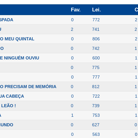
Fav.
Lei.
C
SPADA
0
772
2
U
2
741
2
O MEU QUINTAL
0
806
2
MO
0
742
1
E NINGUÉM OUVIU
0
600
1
0
775
1
0
777
1
O PRECISAM DE MEMÓRIA
0
812
1
UA CABEÇA
0
722
1
 LEÃO !
0
739
1
A
1
753
1
MUNDO
0
627
0
0
563
0