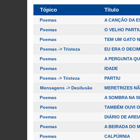
Tópico
Título
Poemas
A CANÇÃO DA E
Poemas
O VELHO PARTI
Poemas
TEM UM GATO N
Poemas -> Tristeza
EU ERA O DECI
Poemas
A PERGUNTA QU
Poemas
IDADE
Poemas -> Tristeza
PARTIU
Mensagens -> Desilusão
MERETRIZES NÃ
Poemas
A SOMBRA NA S
Poemas
TAMBÉM OUVI O
Poemas
DIÁRIO DE AREI
Poemas
A BEIRADA DO 
Poemas
CALPÚRNIA