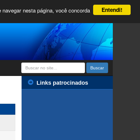
Entendi!
 e navegar nesta página, você concorda
Buscar
Links patrocinados