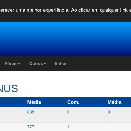
oferecer uma melhor experiência. Ao clicar em qualquer link
Fórum
Outros
Entrar
NNUS
Média
Com.
Média
688
0
0
777
1
1