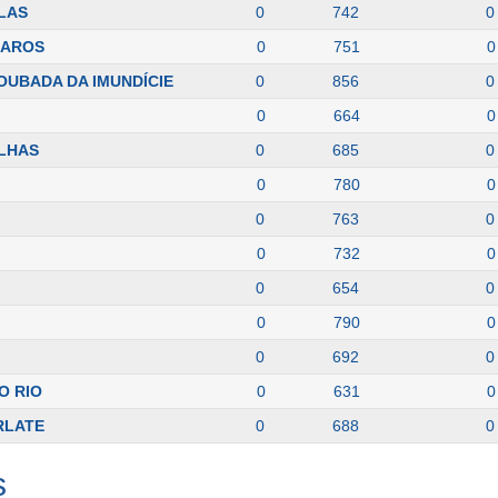
ELAS
0
742
0
BAROS
0
751
0
UBADA DA IMUNDÍCIE
0
856
0
0
664
0
ILHAS
0
685
0
0
780
0
0
763
0
0
732
0
0
654
0
0
790
0
0
692
0
O RIO
0
631
0
RLATE
0
688
0
s