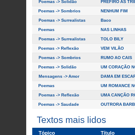
Poemas -> Solidão
PREFIRO AS TR
Poemas -> Sombrios
NENHUM FIM
Poemas -> Surrealistas
Baco
Poemas
NAS LINHAS
Poemas -> Surrealistas
TOLO BILY
Poemas -> Reflexão
VEM VILÃO
Poemas -> Sombrios
RUMO AO CAIS
Poemas -> Solidão
UM CORAÇÃO N
Mensagens -> Amor
DAMA EM ESCA
Poemas
UM ROMANCE N
Poemas -> Reflexão
UMA CANÇÃO RO
Poemas -> Saudade
OUTRORA BAR
Textos mais lidos
Tópico
Título