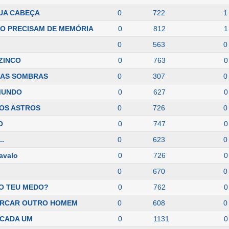
UA CABEÇA
0
722
1
O PRECISAM DE MEMÓRIA
0
812
1
0
563
0
 ZINCO
0
763
0
NAS SOMBRAS
0
307
0
MUNDO
0
627
0
OS ASTROS
0
726
0
O
0
747
0
..
0
623
0
cavalo
0
726
0
0
670
0
O TEU MEDO?
0
762
0
CERCAR OUTRO HOMEM
0
608
0
 CADA UM
0
1131
0