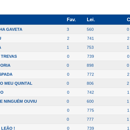
Fav.
Lei.
C
HA GAVETA
3
560
0
U
2
741
2
A
1
753
1
 TREVAS
0
739
0
MORIA
0
898
0
SPADA
0
772
2
O MEU QUINTAL
0
806
2
MO
0
742
1
E NINGUÉM OUVIU
0
600
1
0
775
1
0
777
1
 LEÃO !
0
739
1