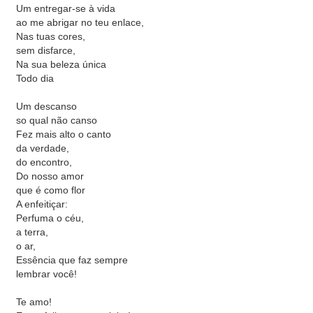
Um entregar-se à vida
ao me abrigar no teu enlace,
Nas tuas cores,
sem disfarce,
Na sua beleza única
Todo dia
Um descanso
so qual não canso
Fez mais alto o canto
da verdade,
do encontro,
Do nosso amor
que é como flor
A enfeitiçar:
Perfuma o céu,
a terra,
o ar,
Essência que faz sempre
lembrar você!
Te amo!