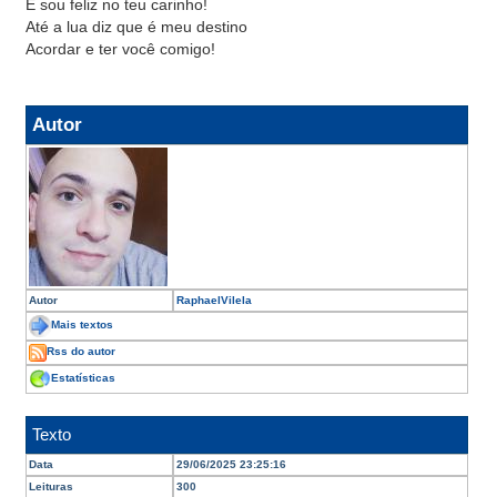
E sou feliz no teu carinho!
Até a lua diz que é meu destino
Acordar e ter você comigo!
Autor
Autor
RaphaelVilela
Mais textos
Rss do autor
Estatísticas
Texto
Data
29/06/2025 23:25:16
Leituras
300