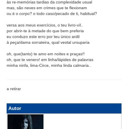
às re-memórias tardias da complexidade usual
mas, são neves em crimes que te flexionam
ou é o corpo? o todo caso/pecado de ti, habitual?
versa aos meus exercícios, o teu livro-víl..
por abrir-te à metade do que bem preferia
eu conduzo este erro por teu único ardil
à peça/dama sorrateira, qual vestal ursuparia
oh, que(tanto) te amo em noites e praças!!
oh, que te venero! em linha/lápides de palavras
minha ninfa, lima-Circe, minha linda calmaria..
a retirar
Autor