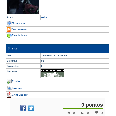
Autor
Azke
Mais textos
Rss do autor
Estatísticas
Texto
Data
12/06/2026 02:40:39
Leituras
91
Favoritos
0
Licença
Enviar
Imprimir
Criar um pdf
0 pontos
0
0
0