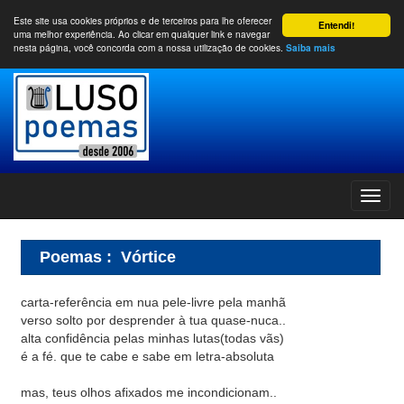
Este site usa cookies próprios e de terceiros para lhe oferecer
Entendi!
uma melhor experiência. Ao clicar em qualquer link e navegar
nesta página, você concorda com a nossa utilização de cookies.
Saiba mais
Poemas
:
Vórtice
carta-referência em nua pele-livre pela manhã
verso solto por desprender à tua quase-nuca..
alta confidência pelas minhas lutas(todas vãs)
é a fé. que te cabe e sabe em letra-absoluta
mas, teus olhos afixados me incondicionam..