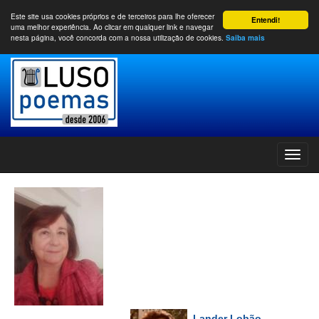
Este site usa cookies próprios e de terceiros para lhe oferecer
Entendi!
uma melhor experiência. Ao clicar em qualquer link e navegar
nesta página, você concorda com a nossa utilização de cookies.
Saiba mais
Lander Lobão