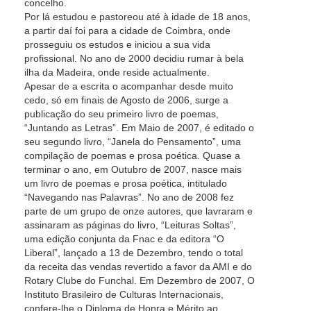
concelho.
Por lá estudou e pastoreou até à idade de 18 anos,
a partir daí foi para a cidade de Coimbra, onde
prosseguiu os estudos e iniciou a sua vida
profissional. No ano de 2000 decidiu rumar à bela
ilha da Madeira, onde reside actualmente.
Apesar de a escrita o acompanhar desde muito
cedo, só em finais de Agosto de 2006, surge a
publicação do seu primeiro livro de poemas,
“Juntando as Letras”. Em Maio de 2007, é editado o
seu segundo livro, “Janela do Pensamento”, uma
compilação de poemas e prosa poética. Quase a
terminar o ano, em Outubro de 2007, nasce mais
um livro de poemas e prosa poética, intitulado
“Navegando nas Palavras”. No ano de 2008 fez
parte de um grupo de onze autores, que lavraram e
assinaram as páginas do livro, “Leituras Soltas”,
uma edição conjunta da Fnac e da editora “O
Liberal”, lançado a 13 de Dezembro, tendo o total
da receita das vendas revertido a favor da AMI e do
Rotary Clube do Funchal. Em Dezembro de 2007, O
Instituto Brasileiro de Culturas Internacionais,
confere-lhe o Diploma de Honra e Mérito ao