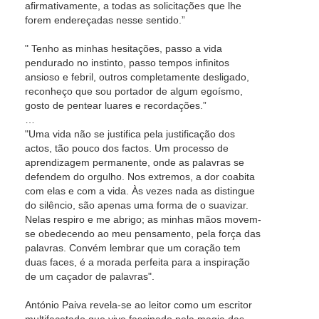
afirmativamente, a todas as solicitações que lhe
forem endereçadas nesse sentido.”
" Tenho as minhas hesitações, passo a vida
pendurado no instinto, passo tempos infinitos
ansioso e febril, outros completamente desligado,
reconheço que sou portador de algum egoísmo,
gosto de pentear luares e recordações.”
…
"Uma vida não se justifica pela justificação dos
actos, tão pouco dos factos. Um processo de
aprendizagem permanente, onde as palavras se
defendem do orgulho. Nos extremos, a dor coabita
com elas e com a vida. Às vezes nada as distingue
do silêncio, são apenas uma forma de o suavizar.
Nelas respiro e me abrigo; as minhas mãos movem-
se obedecendo ao meu pensamento, pela força das
palavras. Convém lembrar que um coração tem
duas faces, é a morada perfeita para a inspiração
de um caçador de palavras".
António Paiva revela-se ao leitor como um escritor
multifacetado que vive fascinado pela magia das