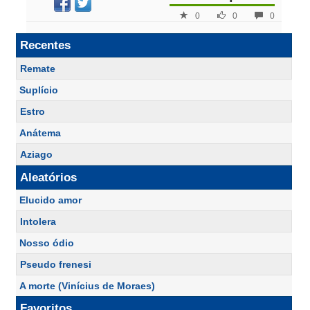
0
0
0
Recentes
Remate
Suplício
Estro
Anátema
Aziago
Aleatórios
Elucido amor
Intolera
Nosso ódio
Pseudo frenesi
A morte (Vinícius de Moraes)
Favoritos