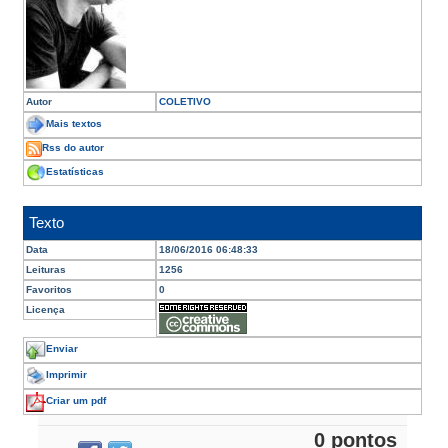
Autor
COLETIVO
Mais textos
Rss do autor
Estatísticas
Texto
Data
18/06/2016 06:48:33
Leituras
1256
Favoritos
0
Licença
Enviar
Imprimir
Criar um pdf
0 pontos