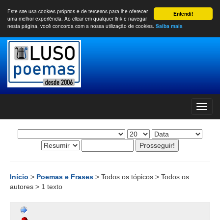
Este site usa cookies próprios e de terceiros para lhe oferecer
Entendi!
uma melhor experiência. Ao clicar em qualquer link e navegar
nesta página, você concorda com a nossa utilização de cookies.
Saiba mais
Início
>
Poemas e Frases
> Todos os tópicos > Todos os
autores > 1 texto