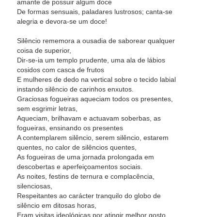
amante de possuir algum doce
De formas sensuais, paladares lustrosos; canta-se
alegria e devora-se um doce!
Silêncio rememora a ousadia de saborear qualquer
coisa de superior,
Dir-se-ia um templo prudente, uma ala de lábios
cosidos com casca de frutos
E mulheres de dedo na vertical sobre o tecido labial
instando silêncio de carinhos enxutos.
Graciosas fogueiras aqueciam todos os presentes,
sem esgrimir letras,
Aqueciam, brilhavam e actuavam soberbas, as
fogueiras, ensinando os presentes
A contemplarem silêncio, serem silêncio, estarem
quentes, no calor de silêncios quentes,
As fogueiras de uma jornada prolongada em
descobertas e aperfeiçoamentos sociais.
As noites, festins de ternura e complacência,
silenciosas,
Respeitantes ao carácter tranquilo do globo de
silêncio em ditosas horas,
Eram visitas ideológicas por atingir melhor gosto