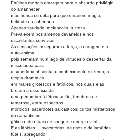
Faúlhas mortais emergem para o absurdo privilégio
do amanhecer,
mas nunca se opta para que emanem magia,
beldade ou sabedoria.
Apenas saudade, melancolia, tristeza…
Prevalecem nos amenos devaneios e nos
escaldantes convívios.
As sensações asseguram a força, a coragem e a
auto-estima,
pois semeiam num lago de virtudes o despertar da
miscelânea para
a sabedoria absoluta, o conhecimento extremo; a
utopia dramática
em mares grotescos e fatídicos, nos quais elas
brotam a essência de
uma penumbra à tétrica união, tenebrosa e
temerosa, entre espectros
mórbidos; sacerdotes sarcásticos; cultos misteriosos
de romantismo
gótico e de rituais de sangue e energia vital.
E as lápides… invocatórias, de risos e de lamúrias
fúteis, abraçando