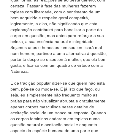
igual forma, as reacções serão deste género, com
certeza. Passar à fase das mulheres fazerem
topless com liberdade, com o sentimento de um
bem adquirido e respeito geral competirá,
logicamente, a elas, não significando que esta
explanação contribuirá para banalizar a parte do
corpo em questão, mas antes para reforçar a sua
beleza, a sua essência natural e integridade.
Sejamos unos e honestos: um soutien ficará mal
num homem, partindo a uma alternativa à questão,
portanto despe-se o soutien à mulher, que ela bem
gosta, e fica-se com um quadro de virtude com a
Natureza.
É de tradição popular dizer-se que quem não está
bem, põe-se ou muda-se. É já isto que faço, ou
seja, eu simplesmente não frequento muito as
praias para não visualizar abrupta e gratuitamente
apenas corpos masculinos nesse detalhe de
aceitação social de um tronco nu exposto. Quando
os corpos femininos andarem em topless numa
questão natural e aceitação social e enquanto
aspecto da espécie humana de uma parte que