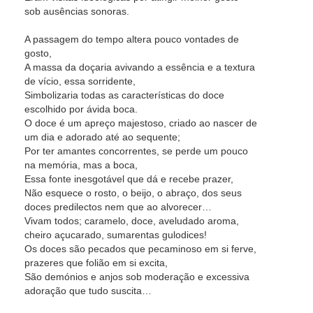
sob ausências sonoras.
A passagem do tempo altera pouco vontades de
gosto,
A massa da doçaria avivando a essência e a textura
de vício, essa sorridente,
Simbolizaria todas as características do doce
escolhido por ávida boca.
O doce é um apreço majestoso, criado ao nascer de
um dia e adorado até ao sequente;
Por ter amantes concorrentes, se perde um pouco
na memória, mas a boca,
Essa fonte inesgotável que dá e recebe prazer,
Não esquece o rosto, o beijo, o abraço, dos seus
doces predilectos nem que ao alvorecer…
Vivam todos; caramelo, doce, aveludado aroma,
cheiro açucarado, sumarentas gulodices!
Os doces são pecados que pecaminoso em si ferve,
prazeres que folião em si excita,
São demónios e anjos sob moderação e excessiva
adoração que tudo suscita…