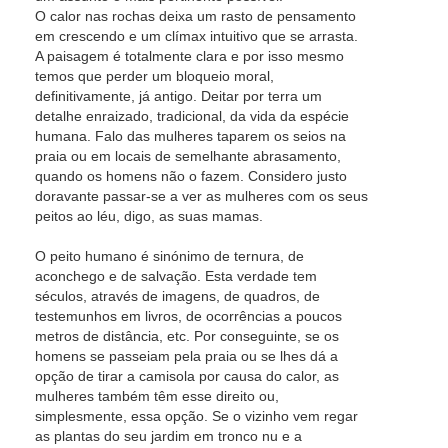
O calor nas rochas deixa um rasto de pensamento
em crescendo e um clímax intuitivo que se arrasta.
A paisagem é totalmente clara e por isso mesmo
temos que perder um bloqueio moral,
definitivamente, já antigo. Deitar por terra um
detalhe enraizado, tradicional, da vida da espécie
humana. Falo das mulheres taparem os seios na
praia ou em locais de semelhante abrasamento,
quando os homens não o fazem. Considero justo
doravante passar-se a ver as mulheres com os seus
peitos ao léu, digo, as suas mamas.
O peito humano é sinónimo de ternura, de
aconchego e de salvação. Esta verdade tem
séculos, através de imagens, de quadros, de
testemunhos em livros, de ocorrências a poucos
metros de distância, etc. Por conseguinte, se os
homens se passeiam pela praia ou se lhes dá a
opção de tirar a camisola por causa do calor, as
mulheres também têm esse direito ou,
simplesmente, essa opção. Se o vizinho vem regar
as plantas do seu jardim em tronco nu e a