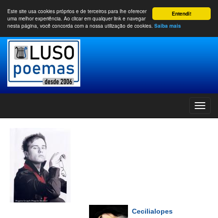
Este site usa cookies próprios e de terceiros para lhe oferecer
Entendi!
uma melhor experiência. Ao clicar em qualquer link e navegar
nesta página, você concorda com a nossa utilização de cookies.
Saiba mais
Cecilialopes