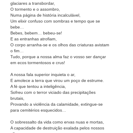
glaciares a transbordar,
O tormento e o assombro,
Numa página de história incalculável,
Um elixir confuso com sombras e tempo que se
bebe…
Bebes, bebem… bebeu-se!
E as entranhas atrofiam,
O corpo arranha-se e os olhos das criaturas avistam
o fim…
Tudo, porque a nossa alma faz o vosso ser dançar
em ecos tormentosos e crus!
A nossa fala superior inquieta o ar,
E amolece a terra que virou um poço de estrume.
A fé que tentou a inteligência,
Sofreu com o terror viciado das precipitações
brutais,
Provando a violência da calamidade, extingue-se
para cemitérios esquecidos…
O sobressalto da vida como ervas nuas e mortas,
A capacidade de destruição exalada pelos nossos