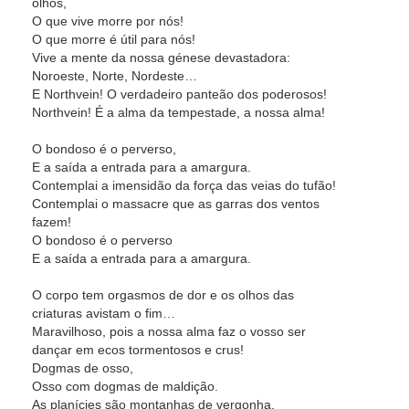
olhos,
O que vive morre por nós!
O que morre é útil para nós!
Vive a mente da nossa génese devastadora:
Noroeste, Norte, Nordeste…
E Northvein! O verdadeiro panteão dos poderosos!
Northvein! É a alma da tempestade, a nossa alma!
O bondoso é o perverso,
E a saída a entrada para a amargura.
Contemplai a imensidão da força das veias do tufão!
Contemplai o massacre que as garras dos ventos
fazem!
O bondoso é o perverso
E a saída a entrada para a amargura.
O corpo tem orgasmos de dor e os olhos das
criaturas avistam o fim…
Maravilhoso, pois a nossa alma faz o vosso ser
dançar em ecos tormentosos e crus!
Dogmas de osso,
Osso com dogmas de maldição.
As planícies são montanhas de vergonha,