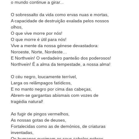
o mundo continue a girar...
O sobressalto da vida como ervas nuas e mortas,
A capacidade de destruição exalada pelos nossos
olhos,
O que vive morre por nós!
O que morre é útil para nós!
Vive a mente da nossa génese devastadora:
Noroeste, Norte, Nordeste…
E Northvein! O verdadeiro panteão dos poderosos!
Northvein! É a alma da tempestade, a nossa alma!
O céu negro, loucamente terrível,
Larga os relâmpagos fatídicos,
E no manto negro por cima das cabeças,
Abrem-se gargantas abismais com vozes de
tragédia natural!
Ao fugir de pingos vermelhos,
As nossas gotas de deuses,
Fortalecidas como as de demónios, de criaturas
inventadas,
Os humanos queimam os seus cabelos pobres,