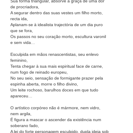
Sua forma triangular, absorve a graça de uma dor
de procriadora,
A segurar dentro das suas vestes um filho morto,
recta ida,
Aplanam-se à idealista trajectória de um dia puro
que se fora,
Os passos no seu coração morto, escultura varonil
e sem vida…
Esculpida em mãos renascentistas, seu enlevo
feminino,
Tenta chegar à sua mais espiritual face de carne,
num fogo de reinado europeu,
No seu seio, sensação de formigante prazer pela
espinha aberta, morre o filho divino,
Um leite rochoso, barulhos doces em que tudo
apareceu…
O artístico corpóreo não é mármore, nem vidro,
nem argila,
É figura a mascar o ascender da existência num
soberano fado,
A lei do forte personagem esculpido, dupla ideia sob