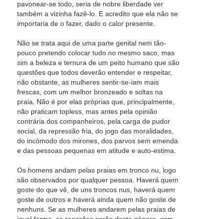
pavonear-se todo, seria de nobre liberdade ver
também a vizinha fazê-lo. E acredito que ela não se
importaria de o fazer, dado o calor presente.
Não se trata aqui de uma parte genital nem tão-
pouco pretendo colocar tudo no mesmo saco, mas
sim a beleza e ternura de um peito humano que são
questões que todos deverão entender e respeitar,
não obstante, as mulheres sentir-se-iam mais
frescas, com um melhor bronzeado e soltas na
praia. Não é por elas próprias que, principalmente,
não praticam topless, mas antes pela opinião
contrária dos companheiros, pela carga de pudor
social, da repressão fria, do jogo das moralidades,
do incómodo dos mirones, dos parvos sem emenda
e das pessoas pequenas em atitude e auto-estima.
Os homens andam pelas praias em tronco nu, logo
são observados por qualquer pessoa. Haverá quem
goste do que vê, de uns troncos nus, haverá quem
goste de outros e haverá ainda quem não goste de
nenhuns. Se as mulheres andarem pelas praias de