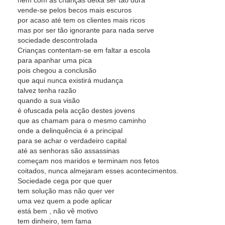
nem com as crianças deixa ser tão dura
vende-se pelos becos mais escuros
por acaso até tem os clientes mais ricos
mas por ser tão ignorante para nada serve
sociedade descontrolada
Crianças contentam-se em faltar a escola
para apanhar uma pica
pois chegou a conclusão
que aqui nunca existirá mudança
talvez tenha razão
quando a sua visão
é ofuscada pela acção destes jovens
que as chamam para o mesmo caminho
onde a delinquência é a principal
para se achar o verdadeiro capital
até as senhoras são assassinas
começam nos maridos e terminam nos fetos
coitados, nunca almejaram esses acontecimentos.
Sociedade cega por que quer
tem solução mas não quer ver
uma vez quem a pode aplicar
está bem , não vê motivo
tem dinheiro, tem fama