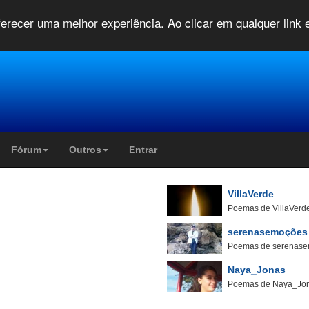
oferecer uma melhor experiência. Ao clicar em qualquer link
Fórum
Outros
Entrar
VillaVerde
Poemas de VillaVerd
serenasemoções
Poemas de serenas
Naya_Jonas
Poemas de Naya_Jo