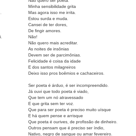
Não quero ser poeta.
.
Minha sensibilidade grita
.
Mas agora isso me irrita.
Estou surda e muda.
Cansei de ter dores,
De fingir amores.
i.
Não!
Não quero mais acreditar.
As noites de insônias
Devem ser de parcimônias.
Felicidade é coisa da idade
E dos santos milagreiros
Deixo isso pros boêmios e cachaceiros.
Ser poeta é árduo, é ser incompreendido.
Já ouvi que todo poeta é viado,
Que tem um nó atravessado
E que grita sem ter voz.
Que para ser poeta é preciso muito uísque
E há quem pense e arrisque
Que poeta é ourives, de profissão de dinheiro.
Outros pensam que é preciso ser índio,
Nativo, negro de sangue ou amar fevereiro.