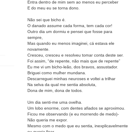
Entra dentro de mim sem ao menos eu perceber
E do meu eu se torna dono.
Não sei que bicho é.
O danado assume cada forma, tem cada cor!
Outro dia um dormiu e pensei que fosse para
sempre,
Mas quando eu menos imaginei, cá estava ele
novamente.
Cresceu, cresceu e resolveu tomar conta deste ser.
Foi assim, “de repente, não mais que de repente”
Eu me vi um bicho-leão, dos bravos, assustador.
Briguei como mulher mundana.
Descarreguei minhas neuroses e voltei a trilhar
Na selva da qual me sentia absoluta,
Dona de mim, dona de todos.
Um dia senti-me uma ovelha.
Um lobo enorme, com dentes afiados se aproximou.
Ficou me observando (e eu morrendo de medo)-
Não queria me expor.
Mesmo com o medo que eu sentia, inexplicavelmente
eu queria ficar.