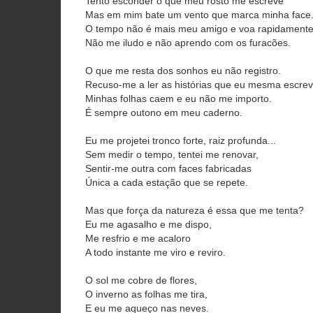
Tento esconder o que meu rosto me escreve
Mas em mim bate um vento que marca minha face
O tempo não é mais meu amigo e voa rapidamente
Não me iludo e não aprendo com os furacões.
O que me resta dos sonhos eu não registro.
Recuso-me a ler as histórias que eu mesma escrev
Minhas folhas caem e eu não me importo.
É sempre outono em meu caderno.
Eu me projetei tronco forte, raiz profunda...
Sem medir o tempo, tentei me renovar,
Sentir-me outra com faces fabricadas
Única a cada estação que se repete.
Mas que força da natureza é essa que me tenta?
Eu me agasalho e me dispo,
Me resfrio e me acaloro
A todo instante me viro e reviro.
O sol me cobre de flores,
O inverno as folhas me tira,
E eu me aqueço nas neves.