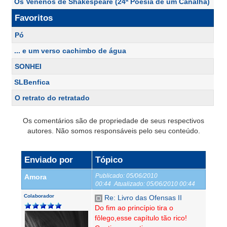
Os Venenos de Shakespeare (24ª Poesia de um Canalha)
Favoritos
Pó
... e um verso cachimbo de água
SONHEI
SLBenfica
O retrato do retratado
Os comentários são de propriedade de seus respectivos
autores. Não somos responsáveis pelo seu conteúdo.
Enviado por
Tópico
Publicado:
05/06/2010
Amora
00:44
Atualizado:
05/06/2010 00:44
Colaborador
Re: Livro das Ofensas II
Do fim ao princípio tira o
fôlego,esse capítulo tão rico!