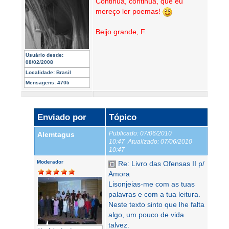
Continua, continua, que eu
mereço ler poemas!
Beijo grande, F.
Usuário desde:
08/02/2008
Localidade:
Brasil
Mensagens:
4705
Enviado por
Tópico
Publicado:
07/06/2010
Alemtagus
10:47
Atualizado:
07/06/2010
10:47
Moderador
Re: Livro das Ofensas II p/
Amora
Lisonjeias-me com as tuas
palavras e com a tua leitura.
Neste texto sinto que lhe falta
algo, um pouco de vida
talvez.