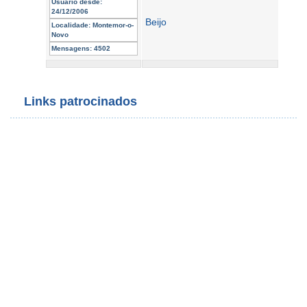
Usuário desde:
24/12/2006
Beijo
Localidade:
Montemor-o-
Novo
Mensagens:
4502
Links patrocinados