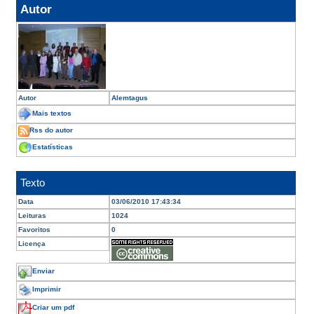
Autor
Autor
Alemtagus
Mais textos
Rss do autor
Estatísticas
Texto
Data
03/06/2010 17:43:34
Leituras
1024
Favoritos
0
Licença
Enviar
Imprimir
Criar um pdf