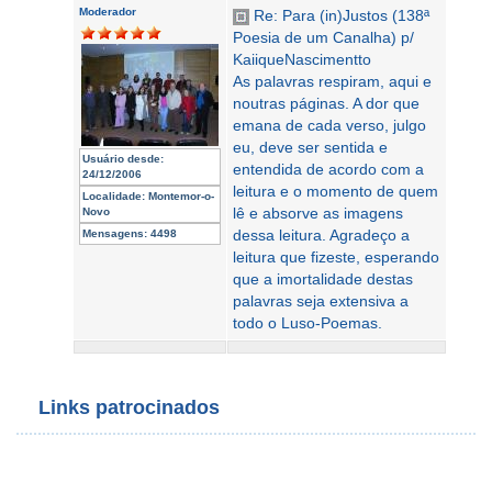
Moderador
Re: Para (in)Justos (138ª
Poesia de um Canalha) p/
KaiiqueNascimentto
As palavras respiram, aqui e
noutras páginas. A dor que
emana de cada verso, julgo
eu, deve ser sentida e
Usuário desde:
entendida de acordo com a
24/12/2006
leitura e o momento de quem
Localidade:
Montemor-o-
lê e absorve as imagens
Novo
dessa leitura. Agradeço a
Mensagens:
4498
leitura que fizeste, esperando
que a imortalidade destas
palavras seja extensiva a
todo o Luso-Poemas.
Links patrocinados