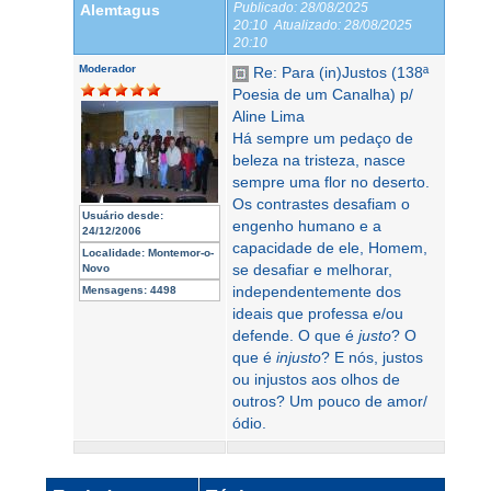
Publicado:
28/08/2025
Alemtagus
20:10
Atualizado:
28/08/2025
20:10
Moderador
Re: Para (in)Justos (138ª
Poesia de um Canalha) p/
Aline Lima
Há sempre um pedaço de
beleza na tristeza, nasce
sempre uma flor no deserto.
Os contrastes desafiam o
Usuário desde:
engenho humano e a
24/12/2006
capacidade de ele, Homem,
Localidade:
Montemor-o-
se desafiar e melhorar,
Novo
independentemente dos
Mensagens:
4498
ideais que professa e/ou
defende. O que é
justo
? O
que é
injusto
? E nós, justos
ou injustos aos olhos de
outros? Um pouco de amor/
ódio.