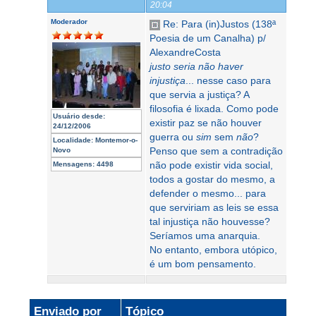
20:04
Moderador
Re: Para (in)Justos (138ª
Poesia de um Canalha) p/
AlexandreCosta
justo seria não haver
injustiça
... nesse caso para
que servia a justiça? A
filosofia é lixada. Como pode
Usuário desde:
existir paz se não houver
24/12/2006
guerra ou
sim
sem
não
?
Localidade:
Montemor-o-
Penso que sem a contradição
Novo
não pode existir vida social,
Mensagens:
4498
todos a gostar do mesmo, a
defender o mesmo... para
que serviriam as leis se essa
tal injustiça não houvesse?
Seríamos uma anarquia.
No entanto, embora utópico,
é um bom pensamento.
Enviado por
Tópico