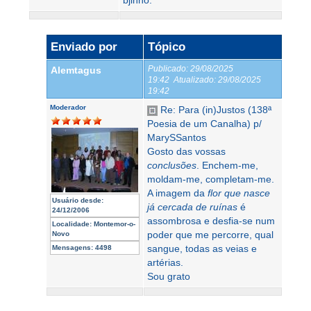
bjinho.
Enviado por
Tópico
Publicado:
29/08/2025
Alemtagus
19:42
Atualizado:
29/08/2025
19:42
Moderador
Re: Para (in)Justos (138ª
Poesia de um Canalha) p/
MarySSantos
Gosto das vossas
conclusões
. Enchem-me,
moldam-me, completam-me.
A imagem da
flor que nasce
Usuário desde:
já cercada de ruínas
é
24/12/2006
assombrosa e desfia-se num
Localidade:
Montemor-o-
poder que me percorre, qual
Novo
sangue, todas as veias e
Mensagens:
4498
artérias.
Sou grato