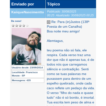
Enviado por
Tópico
Publicado:
30/08/2025
KaiiqueNascimentto
00:25
Atualizado:
30/08/2025 00:25
Da casa!
Re: Para (in)Justos (138ª
Poesia de um Canalha)
Boa noite meu amigo!
Alemtagus,
teu poema não só fala, ele
respira. Cada verso traz uma
dor que não é apenas tua, é de
todos nós que carregamos
Usuário desde:
23/09/2014
silêncio e contradição. Senti
Localidade:
Francisco
como se tuas palavras me
Morato - SP
puxassem para dentro de um
Mensagens:
435
espelho quebrado, onde cada
caco reflete um pedaço da vida.
O verso “filho do nada e quase
tudo” não é só bonito, é imortal.
Tua escrita tem peso de alma e