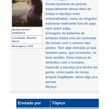
Gostei bastante do poema,
especialmente dessa ideia de
justiça e injustiça meio
embaralhadas, como se ninguém
estivesse realmente fora do jogo,
nem quem julga.
Usuário desde:
A imagem da bailarina de
02/04/2012
andares tristes cria um contraste
Localidade:
Brasília-
Brasil
tão bonito com o veneno das
Mensagens:
1203
pestes. Tem algo delicado aí que
também pesa, que incomoda, no
bom sentido. Essa mistura do
simbólico com o humano,
trazendo a injustiça pra dentro da
gente, como parte da nossa
própria fragilidade, deixa algo pra
pensar.
Abraço.
Enviado por
Tópico