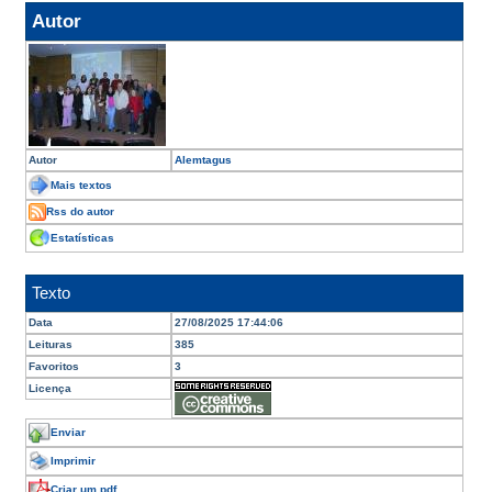
Autor
Autor
Alemtagus
Mais textos
Rss do autor
Estatísticas
Texto
Data
27/08/2025 17:44:06
Leituras
385
Favoritos
3
Licença
Enviar
Imprimir
Criar um pdf