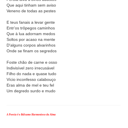
Que aqui tinham sem aviso
Veneno de todas as pestes
E teus fanais a levar gente
Entr'os trôpegos caminhos
Que à lua adornam medos
Soltos por acaso na mente
D'alguns corpos alvarinhos
Onde se finam os segredos
Foste chão de carne e osso
Indivisível zero irrecusável
Filho do nada e quase tudo
Vício inconfesso calabouço
Eras alma de mel e teu fel
Um degredo surdo e mudo
A Poesia é o Bálsamo Harmonioso da Alma