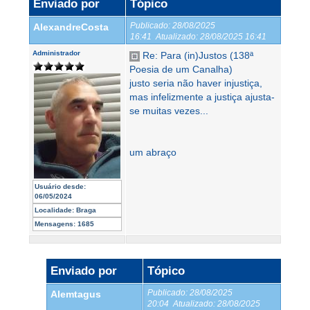
Enviado por
Tópico
Publicado:
28/08/2025
AlexandreCosta
16:41
Atualizado:
28/08/2025 16:41
Administrador
Re: Para (in)Justos (138ª
Poesia de um Canalha)
justo seria não haver injustiça,
mas infelizmente a justiça ajusta-
se muitas vezes...
um abraço
Usuário desde:
06/05/2024
Localidade:
Braga
Mensagens:
1685
Enviado por
Tópico
Publicado:
28/08/2025
Alemtagus
20:04
Atualizado:
28/08/2025