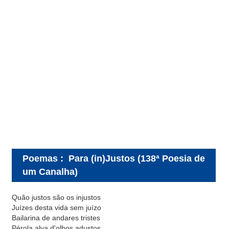
Poemas
:
Para (in)Justos (138ª Poesia de
um Canalha)
Quão justos são os injustos
Juízes desta vida sem juízo
Bailarina de andares tristes
Pérola alva d'olhos adustos