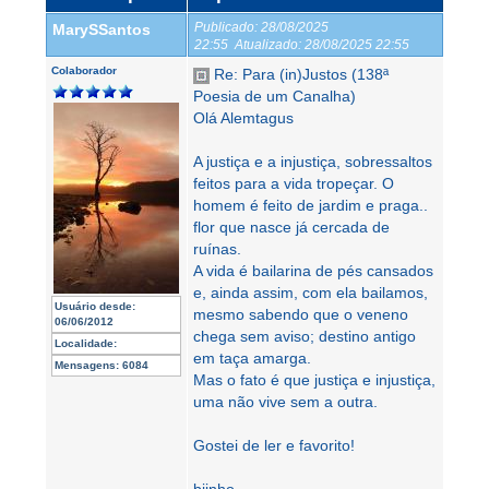
Publicado:
28/08/2025
MarySSantos
22:55
Atualizado:
28/08/2025 22:55
Colaborador
Re: Para (in)Justos (138ª
Poesia de um Canalha)
Olá Alemtagus
A justiça e a injustiça, sobressaltos
feitos para a vida tropeçar. O
homem é feito de jardim e praga..
flor que nasce já cercada de
ruínas.
A vida é bailarina de pés cansados
e, ainda assim, com ela bailamos,
Usuário desde:
mesmo sabendo que o veneno
06/06/2012
chega sem aviso; destino antigo
Localidade:
em taça amarga.
Mensagens:
6084
Mas o fato é que justiça e injustiça,
uma não vive sem a outra.
Gostei de ler e favorito!