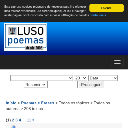
Este site usa cookies próprios e de terceiros para lhe oferecer
Entendi!
uma melhor experiência. Ao clicar em qualquer link e navegar
nesta página, você concorda com a nossa utilização de cookies.
Saiba mais
Início
>
Poemas e Frases
> Todos os tópicos > Todos os
autores > 208 textos
(1)
2
3
4
...
11
»