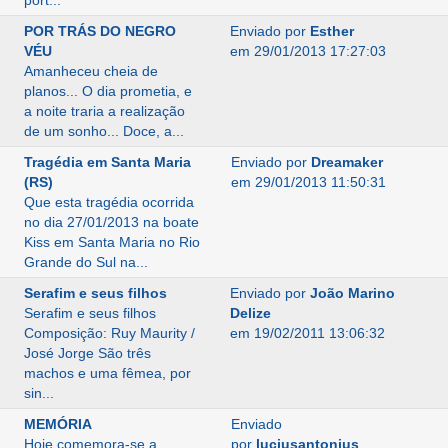
port...
POR TRÁS DO NEGRO
Enviado por
Esther
VÉU
em 29/01/2013 17:27:03
Amanheceu cheia de
planos... O dia prometia, e
a noite traria a realização
de um sonho... Doce, a...
Tragédia em Santa Maria
Enviado por
Dreamaker
(RS)
em 29/01/2013 11:50:31
Que esta tragédia ocorrida
no dia 27/01/2013 na boate
Kiss em Santa Maria no Rio
Grande do Sul na...
Serafim e seus filhos
Enviado por
João Marino
Serafim e seus filhos
Delize
Composição: Ruy Maurity /
em 19/02/2011 13:06:32
José Jorge São três
machos e uma fêmea, por
sin...
MEMÓRIA
Enviado
Hoje comemora-se a
por
luciusantonius