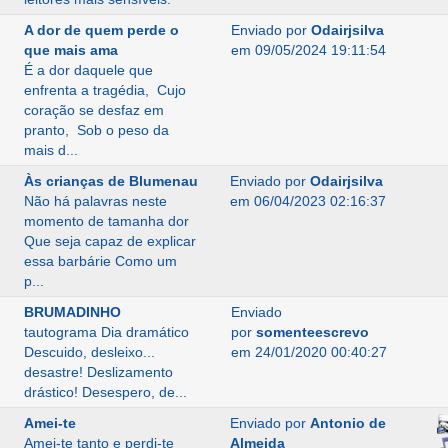
A dor de quem perde o
Enviado por
Odairjsilva
que mais ama
em 09/05/2024 19:11:54
É a dor daquele que
enfrenta a tragédia, Cujo
coração se desfaz em
pranto, Sob o peso da
mais d...
Às crianças de Blumenau
Enviado por
Odairjsilva
Não há palavras neste
em 06/04/2023 02:16:37
momento de tamanha dor
Que seja capaz de explicar
essa barbárie Como um
p...
BRUMADINHO
Enviado
tautograma Dia dramático
por
somenteescrevo
Descuido, desleixo...
em 24/01/2020 00:40:27
desastre! Deslizamento
drástico! Desespero, de...
Amei-te
Enviado por
Antonio de
Amei-te tanto e perdi-te
Almeida