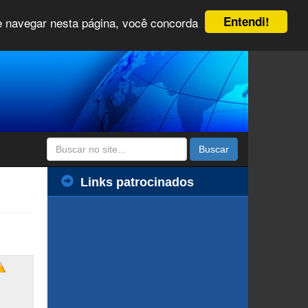
Entendi!
 e navegar nesta página, você concorda
Buscar
Links patrocinados