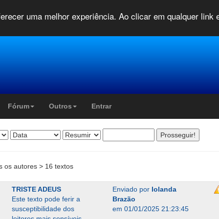
oferecer uma melhor experiência. Ao clicar em qualquer link
Fórum
Outros
Entrar
s os autores > 16 textos
TRISTE ADEUS
Enviado por
Iolanda
Este texto pode ferir a
Brazão
susceptibilidade dos
em 01/01/2025 21:23:45
leitores mais sensíveis.