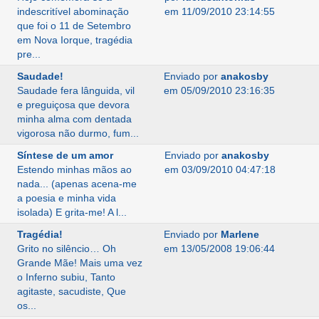
indescritível abominação
em 11/09/2010 23:14:55
que foi o 11 de Setembro
em Nova Iorque, tragédia
pre...
Saudade!
Enviado por
anakosby
Saudade fera lânguida, vil
em 05/09/2010 23:16:35
e preguiçosa que devora
minha alma com dentada
vigorosa não durmo, fum...
Síntese de um amor
Enviado por
anakosby
Estendo minhas mãos ao
em 03/09/2010 04:47:18
nada... (apenas acena-me
a poesia e minha vida
isolada) E grita-me! A l...
Tragédia!
Enviado por
Marlene
Grito no silêncio… Oh
em 13/05/2008 19:06:44
Grande Mãe! Mais uma vez
o Inferno subiu, Tanto
agitaste, sacudiste, Que
os...