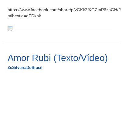
https://www.facebook.com/share/p/vGKk2fKGZmP6znGH/?
mibextid=oFDknk
Amor Rubi (Texto/Vídeo)
ZeSilveiraDoBrasil