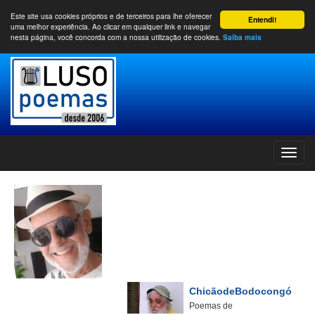
Este site usa cookies próprios e de terceiros para lhe oferecer
Entendi!
uma melhor experiência. Ao clicar em qualquer link e navegar
nesta página, você concorda com a nossa utilização de cookies.
Saiba mais
ChicãodeBodocongó
Poemas de