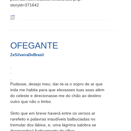
storyid=371642
OFEGANTE
ZeSilveiraDoBrasil
.
.
.
Pudesse, desejo meu; dar-te-ia o sopro de ar que
inda me habita para que elevasses tuas asas além
do celeste e direcionasse-me do chão ao destino
outro que não o limbo.
Sinto que em breve haverá entre os versos ar
rarefeito e palavras inaudíveis balbuciadas no
tremular dos lábios, e, uma lágrima salobra se
desprenderá furtivamente do olhar.