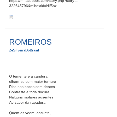
https://m.facebook.com/story.php?story ...
322645796&mibextid=Nif5oz
ROMEIROS
ZeSilveiraDoBrasil
.
.
.
O temente e a candura
olham-se com maior ternura
Riso nas bocas sem dentes
Contraste e toda doçura
Nalguns molares ausentes
Ao sabor da rapadura.
Quem os veem, assunta,