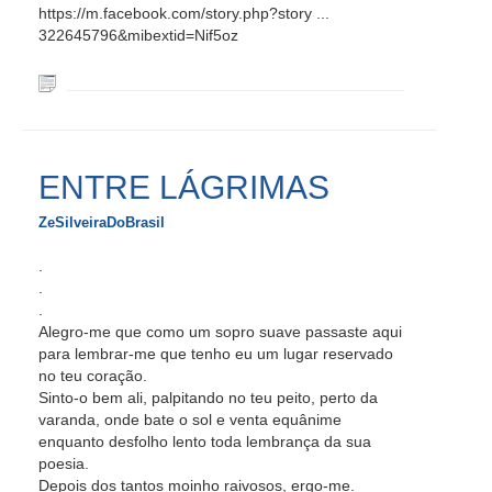
https://m.facebook.com/story.php?story ...
322645796&mibextid=Nif5oz
ENTRE LÁGRIMAS
ZeSilveiraDoBrasil
.
.
.
Alegro-me que como um sopro suave passaste aqui
para lembrar-me que tenho eu um lugar reservado
no teu coração.
Sinto-o bem ali, palpitando no teu peito, perto da
varanda, onde bate o sol e venta equânime
enquanto desfolho lento toda lembrança da sua
poesia.
Depois dos tantos moinho raivosos, ergo-me.