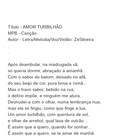
Título - AMOR TURBILHÃO
MPB - Canção
Autor - Letra/Melodia/Voz/Violão: ZéSilveira
.
.
.
Após deambular, na madrugada vã,
só queria dormir, abraçado à amanhã...
Com o sabor do batom, deixado no afã,
do seu beijo de cor, pura brisa e romã...
Mas o travo sabor, bebido na rua,
o delírio impõe, e ninguém me atura...
Desnudei-a com o olhar, numa lembrança nua,
mas ela só fingiu, como que finge a lua...
Um amor turbilhão, com quentura de sol,
e olhar de arrebol, qual lava de vulcão...
É assim que a quero, quando for sonhar...
É assim que a quero, se te amar de manhã.