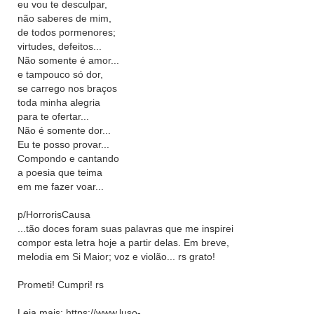
eu vou te desculpar,
não saberes de mim,
de todos pormenores;
virtudes, defeitos...
Não somente é amor...
e tampouco só dor,
se carrego nos braços
toda minha alegria
para te ofertar...
Não é somente dor...
Eu te posso provar...
Compondo e cantando
a poesia que teima
em me fazer voar...
p/HorrorisCausa
...tão doces foram suas palavras que me inspirei
compor esta letra hoje a partir delas. Em breve,
melodia em Si Maior; voz e violão... rs grato!
Prometi! Cumpri! rs
Leia mais: https://www.luso-