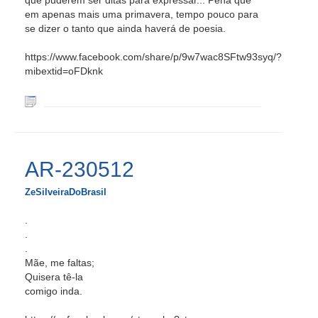
em apenas mais uma primavera, tempo pouco para
se dizer o tanto que ainda haverá de poesia.
https://www.facebook.com/share/p/9w7wac8SFtw93syq/?
mibextid=oFDknk
AR-230512
ZeSilveiraDoBrasil
.
.
.
Mãe, me faltas;
Quisera tê-la
comigo inda.