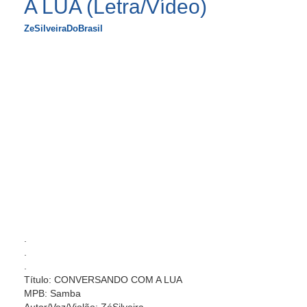
A LUA (Letra/Vídeo)
ZeSilveiraDoBrasil
.
.
.
Título: CONVERSANDO COM A LUA
MPB: Samba