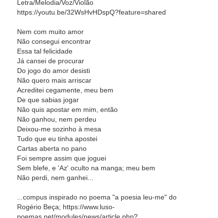
Letra/Melodia/Voz/Violão
https://youtu.be/32WsHvHDspQ?feature=shared
Nem com muito amor
Não consegui encontrar
Essa tal felicidade
Já cansei de procurar
Do jogo do amor desisti
Não quero mais arriscar
Acreditei cegamente, meu bem
De que sabias jogar
Não quis apostar em mim, então
Não ganhou, nem perdeu
Deixou-me sozinho à mesa
Tudo que eu tinha apostei
Cartas aberta no pano
Foi sempre assim que joguei
Sem blefe, e 'Az' oculto na manga; meu bem
Não perdi, nem ganhei...
...compus inspirado no poema "a poesia leu-me" do
Rogério Beça; https://www.luso-
poemas.net/modules/news/article.php?