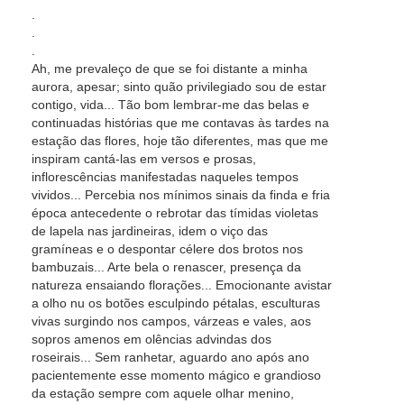
.
.
.
Ah, me prevaleço de que se foi distante a minha
aurora, apesar; sinto quão privilegiado sou de estar
contigo, vida... Tão bom lembrar-me das belas e
continuadas histórias que me contavas às tardes na
estação das flores, hoje tão diferentes, mas que me
inspiram cantá-las em versos e prosas,
inflorescências manifestadas naqueles tempos
vividos... Percebia nos mínimos sinais da finda e fria
época antecedente o rebrotar das tímidas violetas
de lapela nas jardineiras, idem o viço das
gramíneas e o despontar célere dos brotos nos
bambuzais... Arte bela o renascer, presença da
natureza ensaiando florações... Emocionante avistar
a olho nu os botões esculpindo pétalas, esculturas
vivas surgindo nos campos, várzeas e vales, aos
sopros amenos em olências advindas dos
roseirais... Sem ranhetar, aguardo ano após ano
pacientemente esse momento mágico e grandioso
da estação sempre com aquele olhar menino,