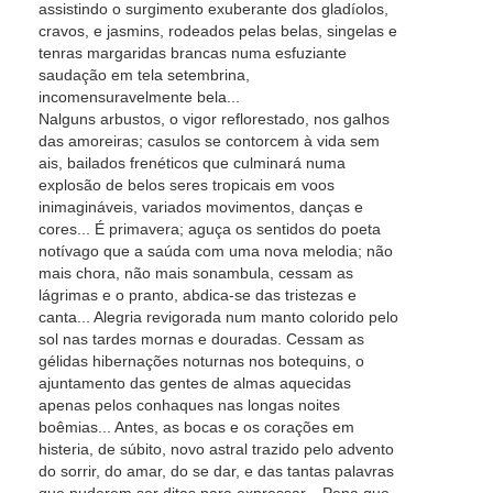
assistindo o surgimento exuberante dos gladíolos,
cravos, e jasmins, rodeados pelas belas, singelas e
tenras margaridas brancas numa esfuziante
saudação em tela setembrina,
incomensuravelmente bela...
Nalguns arbustos, o vigor reflorestado, nos galhos
das amoreiras; casulos se contorcem à vida sem
ais, bailados frenéticos que culminará numa
explosão de belos seres tropicais em voos
inimagináveis, variados movimentos, danças e
cores... É primavera; aguça os sentidos do poeta
notívago que a saúda com uma nova melodia; não
mais chora, não mais sonambula, cessam as
lágrimas e o pranto, abdica-se das tristezas e
canta... Alegria revigorada num manto colorido pelo
sol nas tardes mornas e douradas. Cessam as
gélidas hibernações noturnas nos botequins, o
ajuntamento das gentes de almas aquecidas
apenas pelos conhaques nas longas noites
boêmias... Antes, as bocas e os corações em
histeria, de súbito, novo astral trazido pelo advento
do sorrir, do amar, do se dar, e das tantas palavras
que puderem ser ditas para expressar... Pena que