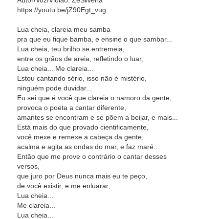
Autor/Voz/Violão: ZéSilveira
https://youtu.be/jZ90Egt_vug
Lua cheia, clareia meu samba
pra que eu fique bamba, e ensine o que sambar...
Lua cheia, teu brilho se entremeia,
entre os grãos de areia, refletindo o luar;
Lua cheia... Me clareia...
Estou cantando sério, isso não é mistério,
ninguém pode duvidar...
Eu sei que é você que clareia o namoro da gente,
provoca o poeta a cantar diferente,
amantes se encontram e se põem a beijar, e mais...
Está mais do que provado cientificamente,
você mexe e remexe a cabeça da gente,
acalma e agita as ondas do mar, e faz maré...
Então que me prove o contrário o cantar desses
versos,
que juro por Deus nunca mais eu te peço,
de você existir, e me enluarar;
Lua cheia...
Me clareia...
Lua cheia...