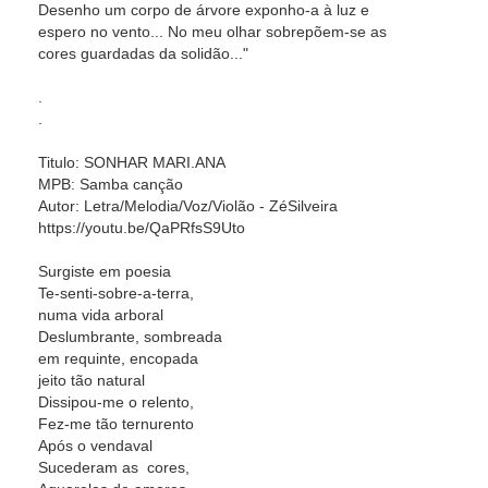
Desenho um corpo de árvore exponho-a à luz e
espero no vento... No meu olhar sobrepõem-se as
cores guardadas da solidão..."
.
.
Titulo: SONHAR MARI.ANA
MPB: Samba canção
Autor: Letra/Melodia/Voz/Violão - ZéSilveira
https://youtu.be/QaPRfsS9Uto
Surgiste em poesia
Te-senti-sobre-a-terra,
numa vida arboral
Deslumbrante, sombreada
em requinte, encopada
jeito tão natural
Dissipou-me o relento,
Fez-me tão ternurento
Após o vendaval
Sucederam as cores,