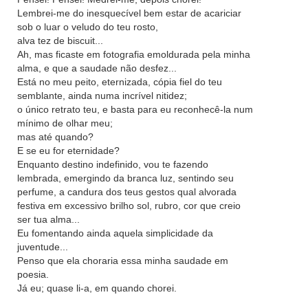
Lembrei-me do inesquecível bem estar de acariciar
sob o luar o veludo do teu rosto,
alva tez de biscuit...
Ah, mas ficaste em fotografia emoldurada pela minha
alma, e que a saudade não desfez...
Está no meu peito, eternizada, cópia fiel do teu
semblante, ainda numa incrível nitidez;
o único retrato teu, e basta para eu reconhecê-la num
mínimo de olhar meu;
mas até quando?
E se eu for eternidade?
Enquanto destino indefinido, vou te fazendo
lembrada, emergindo da branca luz, sentindo seu
perfume, a candura dos teus gestos qual alvorada
festiva em excessivo brilho sol, rubro, cor que creio
ser tua alma...
Eu fomentando ainda aquela simplicidade da
juventude...
Penso que ela choraria essa minha saudade em
poesia.
Já eu; quase li-a, em quando chorei.