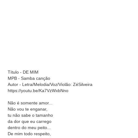
Título - DE MIM
MPB - Samba canção
Autor - Letra/Melodia/Voz/Violão: ZéSilveira
https://youtu.be/Ka7VzWxbNno
Não é somente amor...
Não vou te enganar,
tu não sabe o tamanho
da dor que eu carrego
dentro do meu peito...
De mim todo respeito,