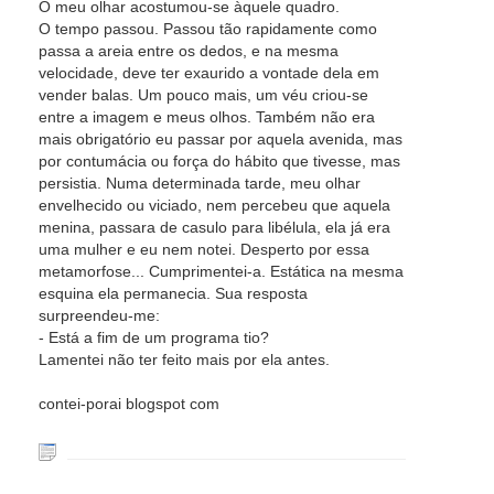
O meu olhar acostumou-se àquele quadro.
O tempo passou. Passou tão rapidamente como
passa a areia entre os dedos, e na mesma
velocidade, deve ter exaurido a vontade dela em
vender balas. Um pouco mais, um véu criou-se
entre a imagem e meus olhos. Também não era
mais obrigatório eu passar por aquela avenida, mas
por contumácia ou força do hábito que tivesse, mas
persistia. Numa determinada tarde, meu olhar
envelhecido ou viciado, nem percebeu que aquela
menina, passara de casulo para libélula, ela já era
uma mulher e eu nem notei. Desperto por essa
metamorfose... Cumprimentei-a. Estática na mesma
esquina ela permanecia. Sua resposta
surpreendeu-me:
- Está a fim de um programa tio?
Lamentei não ter feito mais por ela antes.
contei-porai blogspot com