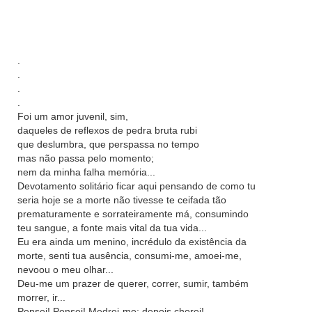
.
.
.
.
Foi um amor juvenil, sim,
daqueles de reflexos de pedra bruta rubi
que deslumbra, que perspassa no tempo
mas não passa pelo momento;
nem da minha falha memória...
Devotamento solitário ficar aqui pensando de como tu
seria hoje se a morte não tivesse te ceifada tão
prematuramente e sorrateiramente má, consumindo
teu sangue, a fonte mais vital da tua vida...
Eu era ainda um menino, incrédulo da existência da
morte, senti tua ausência, consumi-me, amoei-me,
nevoou o meu olhar...
Deu-me um prazer de querer, correr, sumir, também
morrer, ir...
Pensei! Pensei! Medrei-me; depois chorei!