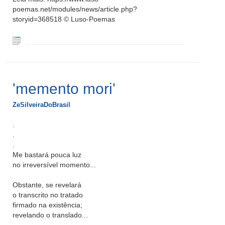
poemas.net/modules/news/article.php?
storyid=368518 © Luso-Poemas
'memento mori'
ZeSilveiraDoBrasil
.
.
.
Me bastará pouca luz
no irreversível momento...
Obstante, se revelará
o transcrito no tratado
firmado na existência;
revelando o translado...