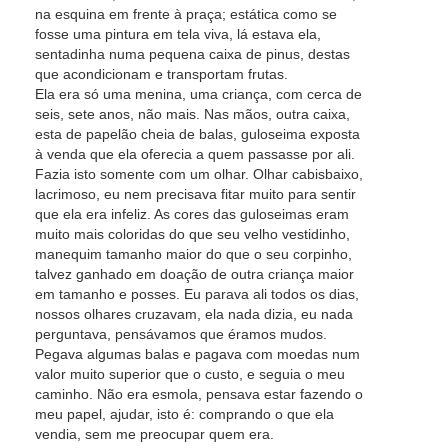
na esquina em frente à praça; estática como se
fosse uma pintura em tela viva, lá estava ela,
sentadinha numa pequena caixa de pinus, destas
que acondicionam e transportam frutas.
Ela era só uma menina, uma criança, com cerca de
seis, sete anos, não mais. Nas mãos, outra caixa,
esta de papelão cheia de balas, guloseima exposta
à venda que ela oferecia a quem passasse por ali.
Fazia isto somente com um olhar. Olhar cabisbaixo,
lacrimoso, eu nem precisava fitar muito para sentir
que ela era infeliz. As cores das guloseimas eram
muito mais coloridas do que seu velho vestidinho,
manequim tamanho maior do que o seu corpinho,
talvez ganhado em doação de outra criança maior
em tamanho e posses. Eu parava ali todos os dias,
nossos olhares cruzavam, ela nada dizia, eu nada
perguntava, pensávamos que éramos mudos.
Pegava algumas balas e pagava com moedas num
valor muito superior que o custo, e seguia o meu
caminho. Não era esmola, pensava estar fazendo o
meu papel, ajudar, isto é: comprando o que ela
vendia, sem me preocupar quem era.