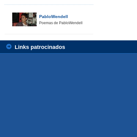
PabloWendell
Poemas de PabloWendell
Links patrocinados