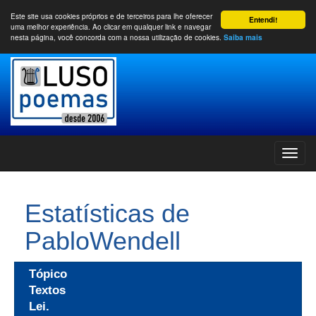
Este site usa cookies próprios e de terceiros para lhe oferecer
Entendi!
uma melhor experiência. Ao clicar em qualquer link e navegar
nesta página, você concorda com a nossa utilização de cookies.
Saiba mais
Estatísticas de
PabloWendell
Tópico
Textos
Lei.