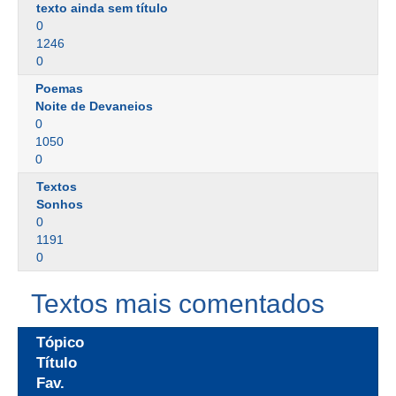
texto ainda sem título
0
1246
0
Poemas
Noite de Devaneios
0
1050
0
Textos
Sonhos
0
1191
0
Textos mais comentados
Tópico
Título
Fav.