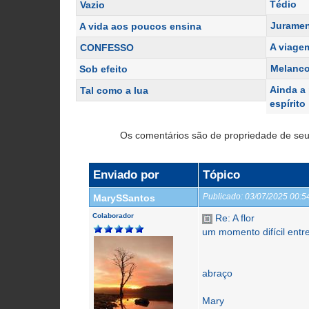
Tédio
Vazio
Juramen
A vida aos poucos ensina
A viage
CONFESSO
Melanco
Sob efeito
Ainda a
Tal como a lua
espírito
Os comentários são de propriedade de seu
Enviado por
Tópico
Publicado:
03/07/2025 00:
MarySSantos
Colaborador
Re: A flor
um momento difícil entr
abraço
Mary