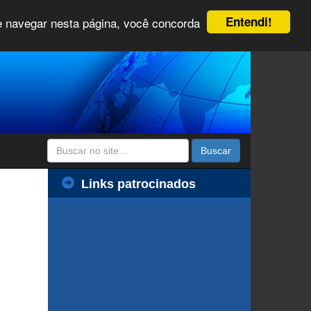
Entendi!
 e navegar nesta página, você concorda
Buscar
Links patrocinados