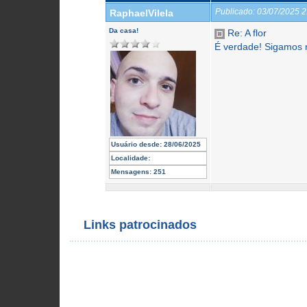
Publicado:
03/07/2025 
RaphaelVilela
Da casa!
Re: A flor
É verdade! Sigamos 
Usuário desde:
28/06/2025
Localidade:
Mensagens:
251
Links patrocinados