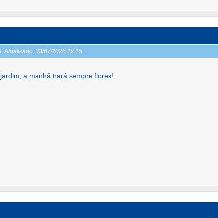
15
Atualizado:
03/07/2025 19:15
jardim, a manhã trará sempre flores!