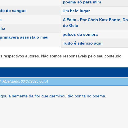
poema só para mim
to de sangue
Um belo lugar
m
A Falta - Por Chris Katz Fonte, D
do Gelo
lia
pulsos da sombra
 primavera assusta o meu
Tudo é silêncio aqui
s respectivos autores. Não somos responsáveis pelo seu conteúdo.
54
Atualizado:
03/07/2025 00:54
egou a semente da flor que germinou tão bonita no poema.