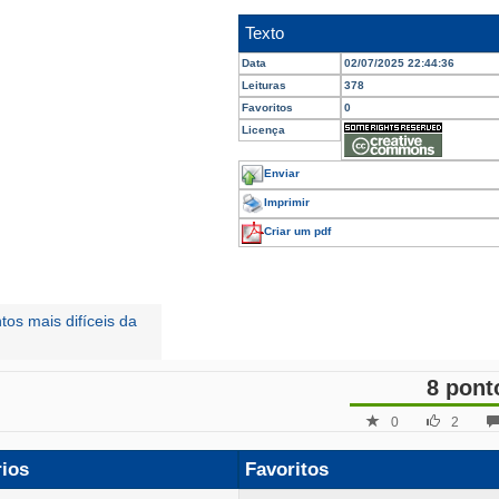
Texto
Data
02/07/2025 22:44:36
Leituras
378
Favoritos
0
Licença
Enviar
Imprimir
Criar um pdf
tos mais difíceis da
8 pont
0
2
rios
Favoritos