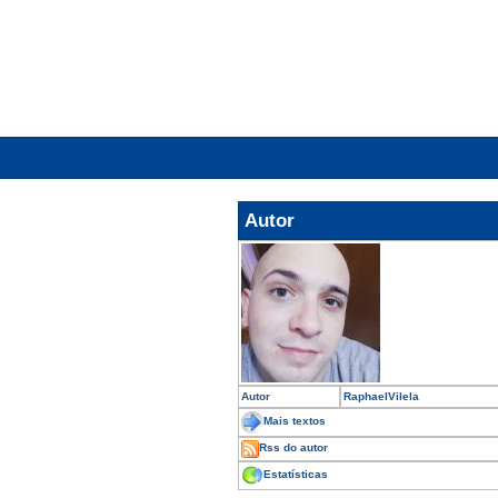
Autor
Autor
RaphaelVilela
Mais textos
Rss do autor
Estatísticas