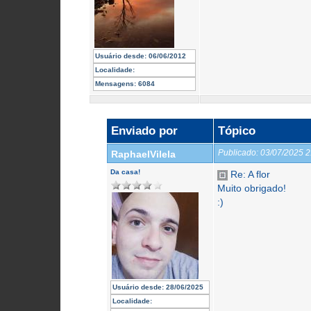
Usuário desde:
06/06/2012
Localidade:
Mensagens:
6084
Enviado por
Tópico
Publicado:
03/07/2025 
RaphaelVilela
Da casa!
Re: A flor
Muito obrigado!
:)
Usuário desde:
28/06/2025
Localidade: