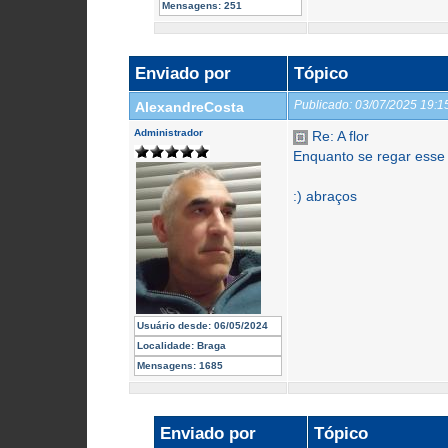
Mensagens:
251
Enviado por
Tópico
Publicado:
03/07/2025 19:
AlexandreCosta
Administrador
Re: A flor
Enquanto se regar esse 
:) abraços
Usuário desde:
06/05/2024
Localidade:
Braga
Mensagens:
1685
Enviado por
Tópico