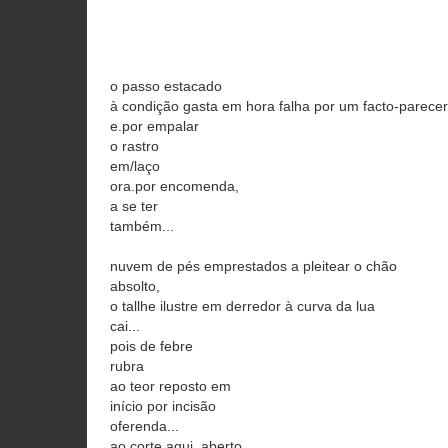
o passo estacado
à condição gasta em hora falha por um facto-parecer
e.por empalar
o rastro
em/laço
ora.por encomenda,
a se ter
também...
nuvem de pés emprestados a pleitear o chão
absolto,
o tallhe ilustre em derredor à curva da lua
cai...
pois de febre
rubra
ao teor reposto em
início por incisão
oferenda...
ao corte aqui, aberto