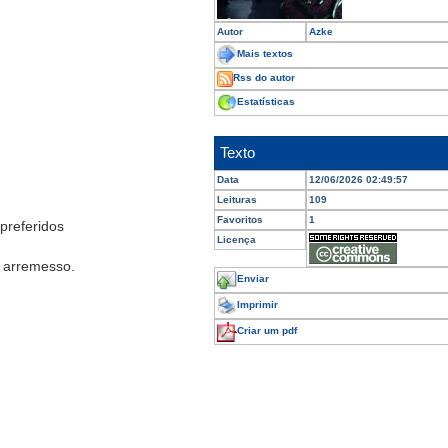
Autor
Azke
Mais textos
Rss do autor
Estatísticas
Texto
Data
12/06/2026 02:49:57
Leituras
109
Favoritos
1
preferidos
Licença
e arremesso.
Enviar
Imprimir
Criar um pdf