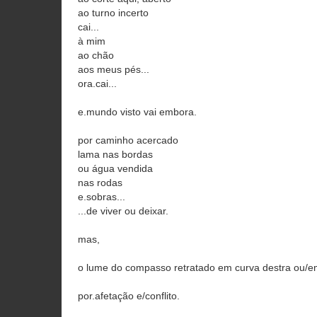
ao turno incerto
cai...
à mim
ao chão
aos meus pés...
ora.cai...
e.mundo visto vai embora.
por caminho acercado
lama nas bordas
ou água vendida
nas rodas
e.sobras...
...de viver ou deixar.
mas,
o lume do compasso retratado em curva destra ou/em t
por.afetação e/conflito.