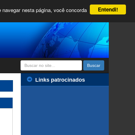
Entendi!
 e navegar nesta página, você concorda
Buscar
Links patrocinados