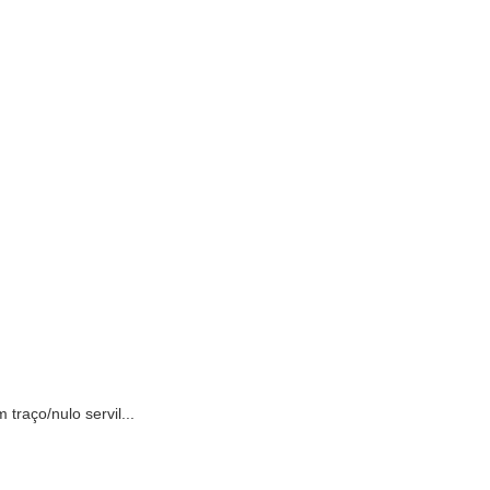
raço/nulo servil...