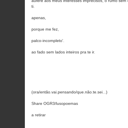
aufere aos meus interesses imprecisos, o rumo sem
ti.
apenas,
porque me fez,
palco-incompleto'.
ao fado sem lados inteiros pra te ir.
(ora/então.vai.pensando/que.não.te.sei...)
Share OGR3/lusopoemas
a retirar