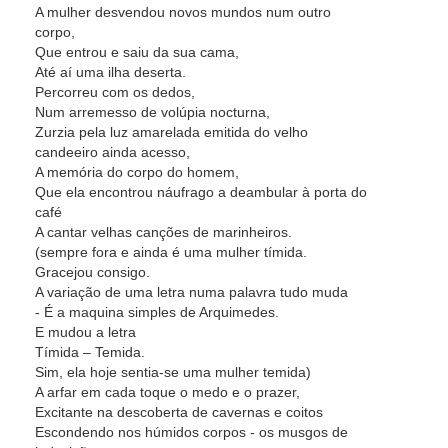
A mulher desvendou novos mundos num outro
corpo,
Que entrou e saiu da sua cama,
Até aí uma ilha deserta.
Percorreu com os dedos,
Num arremesso de volúpia nocturna,
Zurzia pela luz amarelada emitida do velho
candeeiro ainda acesso,
A memória do corpo do homem,
Que ela encontrou náufrago a deambular à porta do
café
A cantar velhas canções de marinheiros.
(sempre fora e ainda é uma mulher tímida.
Gracejou consigo.
A variação de uma letra numa palavra tudo muda
- É a maquina simples de Arquimedes.
E mudou a letra
Tímida – Temida.
Sim, ela hoje sentia-se uma mulher temida)
A arfar em cada toque o medo e o prazer,
Excitante na descoberta de cavernas e coitos
Escondendo nos húmidos corpos - os musgos de