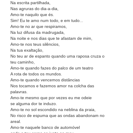
Na escrita partilhada,
Nas agruras do dia-a-dia,
Amo-te naquilo que és.
Sim! Eu te amo num todo, e em tudo...
Amo-te no ar que respiramos,
Na luz difusa da madrugada,
Na noite e nos dias que te afastam de mim,
Amo-te nos teus silêncios,
Na tua exaltação,
No teu ar de espanto quando uma raposa cruza o
teu caminho,
Amo-te quando fazes do palco de um teatro
A rota de todos os mundos.
Amo-te quando vencemos distâncias
Nos tocamos e fazemos amor na colcha das
palavras.
Amo-te mesmo que por vezes eu me odeie
se alguma dor te induzo.
Amo-te no sol escondido na neblina da praia,
No risco de espuma que as ondas abandonam no
areal.
Amo-te naquele banco de automóvel