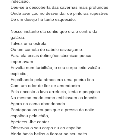
indecisão,
Deu-se à descoberta das cavernas mais profundas
Onde avançou no desvendar de pinturas rupestres
De um desejo há tanto esquecido.
Nesse instante ela sentiu que era o centro da
galáxia.
Talvez uma estrela,
Ou um cometa de cabelo esvoaçante.
Para ela essas definições cósmicas pouco
importavam.
Envolta num turbilhão, o seu corpo feito vulcão -
explodiu,
Espalhando pela atmosfera uma poeira fina
Com um odor de flor de amendoeira.
Pela encosta a lava arrefecia, lenta e pegajosa.
No mesmo modo como entibiavam os lençóis
Agora na cama abandonada.
Pontapeou as roupas que a pressa da noite
espalhou pelo chão,
Apeteceu-lhe cantar.
Observou o seu corpo nu ao espelho
Ainda havia beijos a florear no seu peito.