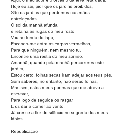
Aqui, o meu suor é o orvalho da erva retardada.
Hoje eu sei, pior que os jardins proibidos,
São os jardins que perdemos nas mãos
entrelaçadas.
O sol da manhã afunda
e retalha as rugas do meu rosto.
Vou ao fundo do lago,
Escondo-me entra as carpas vermelhas,
Para que ninguém, nem mesmo tu,
Encontre uma réstia do meu sorriso.
Amanhã, quando pela manhã percorreres este
jardim,
Estou certo, folhas secas iram adejar aos teus pés.
Sem saberes, no entanto, não serão folhas,
Mas sim, estes meus poemas que me atrevo a
escrever,
Para logo de seguida os rasgar
E os dar a comer ao vento.
Já cresce a flor do silêncio no segredo dos meus
lábios.
Republicação