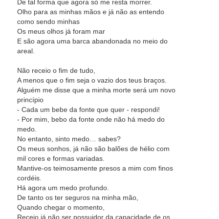
De tal forma que agora só me resta morrer.
Olho para as minhas mãos e já não as entendo
como sendo minhas
Os meus olhos já foram mar
E são agora uma barca abandonada no meio do
areal.
Não receio o fim de tudo,
A menos que o fim seja o vazio dos teus braços.
Alguém me disse que a minha morte será um novo
princípio
- Cada um bebe da fonte que quer - respondi!
- Por mim, bebo da fonte onde não há medo do
medo.
No entanto, sinto medo… sabes?
Os meus sonhos, já não são balões de hélio com
mil cores e formas variadas.
Mantive-os teimosamente presos a mim com finos
cordéis.
Há agora um medo profundo.
De tanto os ter seguros na minha mão,
Quando chegar o momento,
Receio já não ser possuidor da capacidade de os