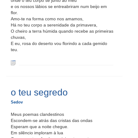
onde o teu corpo se junto ao meu
e os nossos lábios se entreabriram num beijo em
flor.
Amo-te na forma como nos amamos,
Há no teu corpo a serenidade da primavera,
O cheiro a terra húmida quando recebe as primeiras
chuvas,
E eu, rosa do deserto vou florindo a cada gemido
teu.
o teu segredo
Sedov
Meus poemas clandestinos
Escondem-se atrás das cristas das ondas
Esperam que a noite chegue.
Em silêncio imploram à lua