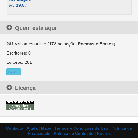
5/8 19:57
Quem está aqui
281
visitantes online (
172
na seção:
Poemas e Frases
)
Escritores: 0
Leitores: 281
mais...
Licença
Contacto
|
Ajuda
|
Mapa
|
Termos e Condições de Uso
|
Política de
Privacidade
|
Política de Conteúdo
|
Poetris