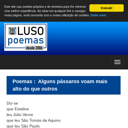
Este site usa cookies próprios e de terceiros para lhe oferecer
Entendi!
uma melhor experiência. Ao clicar em qualquer link e navegar
nesta página, você concorda com a nossa utilização de cookies.
Saiba mais
Poemas
:
Alguns pássaros voam mais
alto do que outros
Diz-se
que Estaline
leu Júlio Verne
que leu São Tomás de Aquino
que leu São Paulo