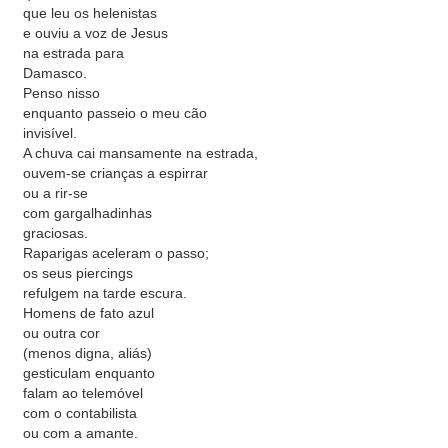
que leu os helenistas
e ouviu a voz de Jesus
na estrada para
Damasco.
Penso nisso
enquanto passeio o meu cão
invisível.
A chuva cai mansamente na estrada,
ouvem-se crianças a espirrar
ou a rir-se
com gargalhadinhas
graciosas.
Raparigas aceleram o passo;
os seus piercings
refulgem na tarde escura.
Homens de fato azul
ou outra cor
(menos digna, aliás)
gesticulam enquanto
falam ao telemóvel
com o contabilista
ou com a amante.