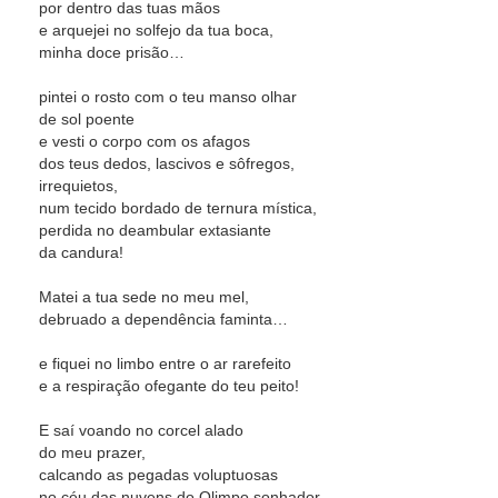
por dentro das tuas mãos
e arquejei no solfejo da tua boca,
minha doce prisão…
pintei o rosto com o teu manso olhar
de sol poente
e vesti o corpo com os afagos
dos teus dedos, lascivos e sôfregos,
irrequietos,
num tecido bordado de ternura mística,
perdida no deambular extasiante
da candura!
Matei a tua sede no meu mel,
debruado a dependência faminta…
e fiquei no limbo entre o ar rarefeito
e a respiração ofegante do teu peito!
E saí voando no corcel alado
do meu prazer,
calcando as pegadas voluptuosas
no céu das nuvens do Olimpo sonhador…