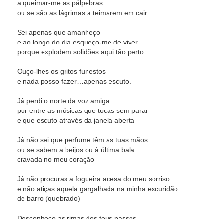
a queimar-me as pálpebras
ou se são as lágrimas a teimarem em cair
Sei apenas que amanheço
e ao longo do dia esqueço-me de viver
porque explodem solidões aqui tão perto…
Ouço-lhes os gritos funestos
e nada posso fazer…apenas escuto.
Já perdi o norte da voz amiga
por entre as músicas que tocas sem parar
e que escuto através da janela aberta
Já não sei que perfume têm as tuas mãos
ou se sabem a beijos ou à última bala
cravada no meu coração
Já não procuras a fogueira acesa do meu sorriso
e não atiças aquela gargalhada na minha escuridão
de barro (quebrado)
Desconheço as rimas dos teus passos