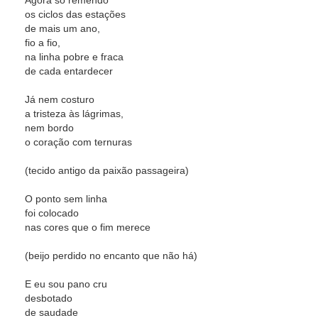
Agora só remendo
os ciclos das estações
de mais um ano,
fio a fio,
na linha pobre e fraca
de cada entardecer
Já nem costuro
a tristeza às lágrimas,
nem bordo
o coração com ternuras
(tecido antigo da paixão passageira)
O ponto sem linha
foi colocado
nas cores que o fim merece
(beijo perdido no encanto que não há)
E eu sou pano cru
desbotado
de saudade