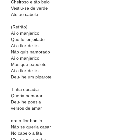
Cheiroso e tão belo
Vestiu-se de verde
Até ao cabelo
(Refrão)
Aí o manjerico
Que foi enjeitado
Aí a flor-de-lis
Não quis namorado
Aí o manjerico
Mas que papelote
Aí a flor-de-lis
Deu-lhe um piparote
Tinha ousadia
Queria namorar
Deu-lhe poesia
versos de amar
ora a flor bonita
Não se queria casar
No cabelo a fita
C’o a saia a rodar