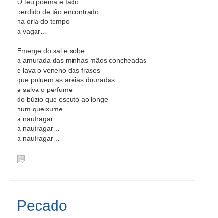
O teu poema é fado
perdido de tão encontrado
na orla do tempo
a vagar…
Emerge do sal e sobe
a amurada das minhas mãos concheadas
e lava o veneno das frases
que poluem as areias douradas
e salva o perfume
do búzio que escuto ao longe
num queixume
a naufragar…
a naufragar…
a naufragar…
Pecado