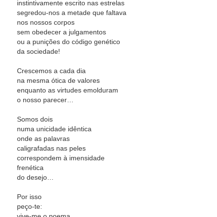
instintivamente escrito nas estrelas
segredou-nos a metade que faltava
nos nossos corpos
sem obedecer a julgamentos
ou a punições do código genético
da sociedade!
Crescemos a cada dia
na mesma ótica de valores
enquanto as virtudes emolduram
o nosso parecer…
Somos dois
numa unicidade idêntica
onde as palavras
caligrafadas nas peles
correspondem à imensidade
frenética
do desejo…
Por isso
peço-te:
vive-me o poema