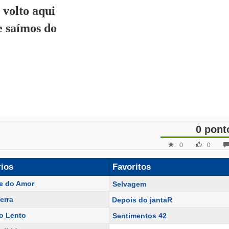
 volto aqui
e saímos do
0 pont
0
0
rios
Favoritos
e do Amor
Selvagem
erra
Depois do jantaR
o Lento
Sentimentos 42