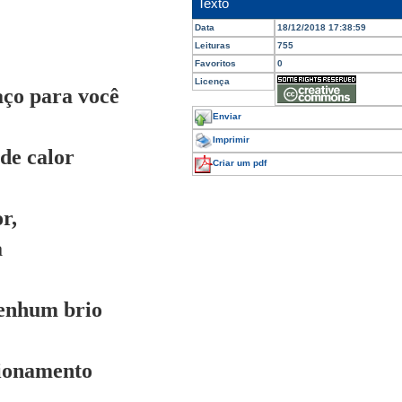
Texto
Data
18/12/2018 17:38:59
Leituras
755
Favoritos
0
Licença
aço para você
Enviar
Imprimir
 de calor
Criar um pdf
r,
a
nenhum brio
cionamento