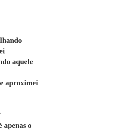
olhando
ei
ndo aquele
me aproximei
?
é apenas o