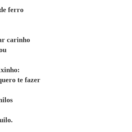
de ferro
ar carinho
vou
ixinho:
uero te fazer
milos
uilo.