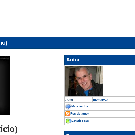
io)
Autor
Autor
montalvan
Mais textos
Rss do autor
Estatísticas
ício)