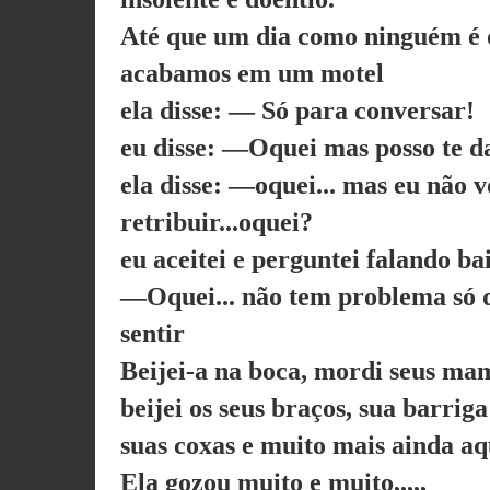
Até que um dia como ninguém é 
acabamos em um motel
ela disse: — Só para conversar!
eu disse: —Oquei mas posso te d
ela disse: —oquei... mas eu não 
retribuir...oquei?
eu aceitei e perguntei falando ba
—Oquei... não tem problema só q
sentir
Beijei-a na boca, mordi seus ma
beijei os seus braços, sua barriga
suas coxas e muito mais ainda aq
Ela gozou muito e muito,,,,,