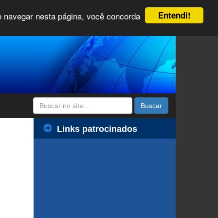
Entendi!
 e navegar nesta página, você concorda
Buscar
Links patrocinados