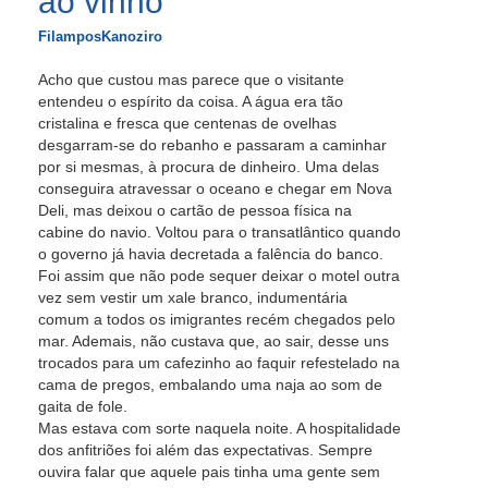
ao vinho
FilamposKanoziro
Acho que custou mas parece que o visitante
entendeu o espírito da coisa. A água era tão
cristalina e fresca que centenas de ovelhas
desgarram-se do rebanho e passaram a caminhar
por si mesmas, à procura de dinheiro. Uma delas
conseguira atravessar o oceano e chegar em Nova
Deli, mas deixou o cartão de pessoa física na
cabine do navio. Voltou para o transatlântico quando
o governo já havia decretada a falência do banco.
Foi assim que não pode sequer deixar o motel outra
vez sem vestir um xale branco, indumentária
comum a todos os imigrantes recém chegados pelo
mar. Ademais, não custava que, ao sair, desse uns
trocados para um cafezinho ao faquir refestelado na
cama de pregos, embalando uma naja ao som de
gaita de fole.
Mas estava com sorte naquela noite. A hospitalidade
dos anfitriões foi além das expectativas. Sempre
ouvira falar que aquele pais tinha uma gente sem