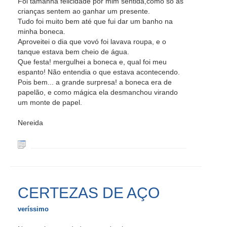
Foi tamanha felicidade por mim sentida,como só as
crianças sentem ao ganhar um presente.
Tudo foi muito bem até que fui dar um banho na
minha boneca.
Aproveitei o dia que vovó foi lavava roupa, e o
tanque estava bem cheio de água.
Que festa! mergulhei a boneca e, qual foi meu
espanto! Não entendia o que estava acontecendo.
Pois bem... a grande surpresa! a boneca era de
papelão, e como mágica ela desmanchou virando
um monte de papel.
Nereida
CERTEZAS DE AÇO
veríssimo