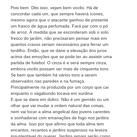
Pois bem. Dito isso, vejam bem vocês. Há de
concordar cada um, que sempre haverá ícones,
mesmo agora que o atacante ganhou de presente
um frasco de água perfumada. Fará par com o pó
de arroz. À medida que se esconderam sob o solo
fresco do jardim, não precisaram pensar mais em
quantos cravos seriam necessários para ferrar um
tordilho. Então, que se dane a elevação dos juros
acima das emoções que se pode ter ao assistir uma
partida de futebol. O cinza é e será sempre cinza,
embora vocês possam ver mais de cinquenta tons.
Se bem que também há vários tons a serem
observados nas paredes e na fumaça.
Principalmente na produzida por um corpo que cai
enquanto o vagabundo tocava em surdina.
E que se dane em dobro. Não é um gemido ou um
olhar que vai mudar a ordem natural das coisas,
nem vai tocar a alma angelical das jovens carentes
e sonhadoras com emanações de fogo nos jardins
da alma. Isso por que afirmo que toda alma tem
encantos, recantos e jardins suspensos na leveza
insustentável do querer. Jardins jamais serão como